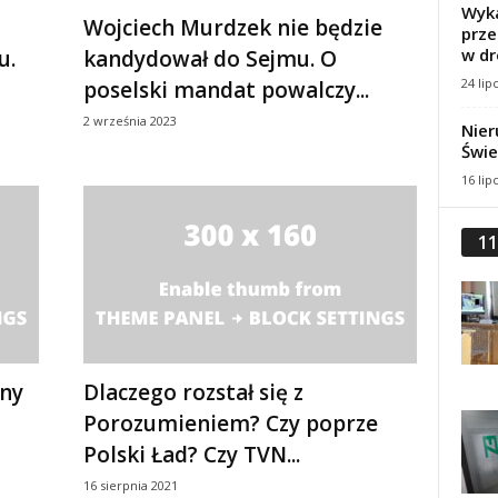
Wyka
Wojciech Murdzek nie będzie
prze
w dr
u.
kandydował do Sejmu. O
24 lip
poselski mandat powalczy...
2 września 2023
Nier
Świe
16 lip
11
ny
Dlaczego rozstał się z
Porozumieniem? Czy poprze
Polski Ład? Czy TVN...
16 sierpnia 2021