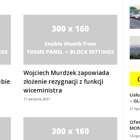
Wojciech Murdzek zapowiada
ubie
złożenie rezygnacji z funkcji
wiceministra
Usłu
11 sierpnia 2021
– GL
21 lip
Ofer
MON
14 lip