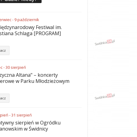
erwiec
-
9
październik
iędzynarodowy Festiwal im.
stiana Schlaga [PROGRAM]
acz
ec
-
30
sierpień
yczna Altana" – koncerty
nerowe w Parku Młodzieżowym
acz
rpień
-
31
sierpień
tywny sierpień w Ogródku
anowskim w Świdnicy