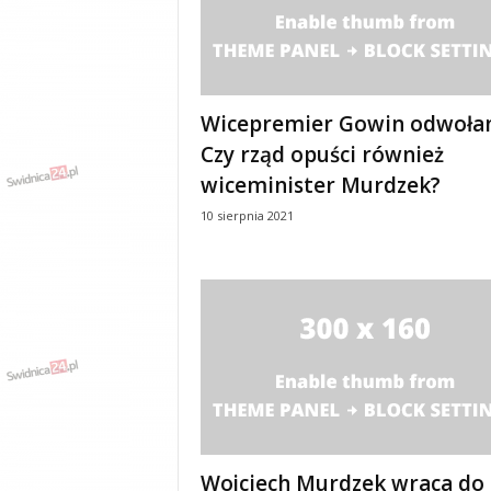
y
w
i
a
d
Wicepremier Gowin odwołan
y
Czy rząd opuści również
,
w
wiceminister Murdzek?
y
10 sierpnia 2021
p
a
d
k
i
Wojciech Murdzek wraca do