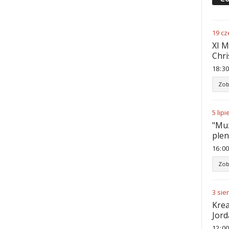
19
cz
XI M
Chri
18
:
30
Zob
5
lipi
"Muz
ple
16
:
00
Zob
3
sie
Krea
Jord
12
:
00