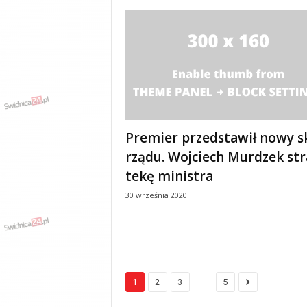
Premier przedstawił nowy s
rządu. Wojciech Murdzek str
tekę ministra
30 września 2020
...
1
2
3
5