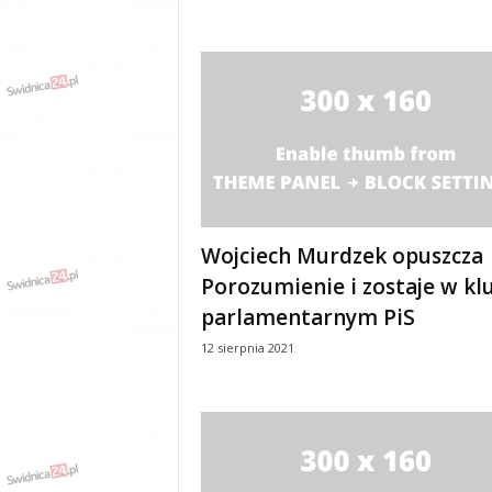
w
k
a
,
k
u
l
t
u
r
a
Wojciech Murdzek opuszcza
,
p
Porozumienie i zostaje w kl
o
parlamentarnym PiS
l
i
12 sierpnia 2021
t
y
k
a
,
w