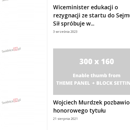
e
Wiceminister edukacji o
n
rezygnacji ze startu do Sejm
i
a
Sił spróbuje w...
,
3 września 2023
i
n
f
o
r
m
a
c
j
e
,
r
Wojciech Murdzek pozbawio
o
honorowego tytułu
z
r
21 sierpnia 2021
y