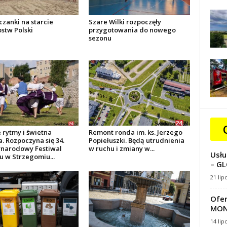
czanki na starcie
Szare Wilki rozpoczęły
stw Polski
przygotowania do nowego
sezonu
 rytmy i świetna
Remont ronda im. ks. Jerzego
. Rozpoczyna się 34.
Popiełuszki. Będą utrudnienia
narodowy Festiwal
w ruchu i zmiany w...
Usłu
u w Strzegomiu...
– GL
21 lip
Ofer
MON
14 lip