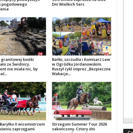
ń pogodowego
Dni Wielkich Serc
żenia
 granitowej kostki
Bańki, szczudła i Komisarz Lew
ało ze Świdnicy.
w Ogródku Jordanowskim.
nt nie miała nic, by
Ruszył cykl imprez „Bezpieczne
ć...
Wakacje...
Baryłko II wicemistrzem
Strzegom Summer Tour 2026
żeniu zaprzęgami
zakończony. Cztery dni
Co