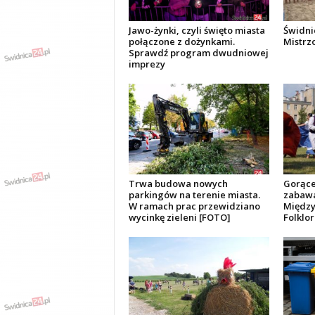
d
y
,
Jawo-żynki, czyli święto miasta
Świdni
w
połączone z dożynkami.
Mistrzo
y
Sprawdź program dwudniowej
p
a
imprezy
d
k
i
Trwa budowa nowych
Gorące
parkingów na terenie miasta.
zabawa
W ramach prac przewidziano
Między
wycinkę zieleni [FOTO]
Folklor