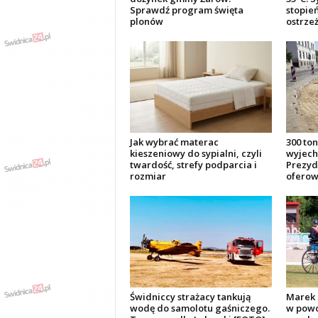
Sprawdź program święta
stopie
plonów
ostrze
Jak wybrać materac
300 ton
kieszeniowy do sypialni, czyli
wyjech
twardość, strefy podparcia i
Prezyde
rozmiar
oferowa
Świdniccy strażacy tankują
Marek 
wodę do samolotu gaśniczego.
w powo