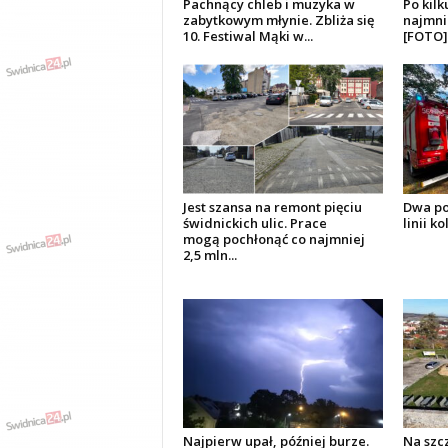
Pachnący chleb i muzyka w
Po kil
zabytkowym młynie. Zbliża się
najmni
10. Festiwal Mąki w...
[FOTO]
Jest szansa na remont pięciu
Dwa po
świdnickich ulic. Prace
linii k
mogą pochłonąć co najmniej
2,5 mln...
Najpierw upał, później burze.
Na szc