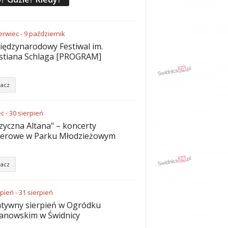
erwiec
-
9
październik
iędzynarodowy Festiwal im.
stiana Schlaga [PROGRAM]
acz
ec
-
30
sierpień
yczna Altana" – koncerty
nerowe w Parku Młodzieżowym
acz
rpień
-
31
sierpień
tywny sierpień w Ogródku
anowskim w Świdnicy