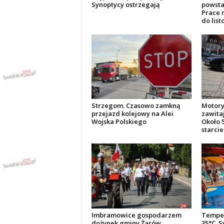
Synoptycy ostrzegają
powsta
Prace 
do lis
Strzegom. Czasowo zamkną
Motory
przejazd kolejowy na Alei
zawita
Wojska Polskiego
Około 5
starci
Imbramowice gospodarzem
Temper
dożynek gminy Żarów.
35°C. 