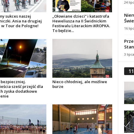
24 lip
Nier
y sukces naszej
„Ołowiane dzieci” i katastrofa
Świe
iczki. Ania na drugiej
Heweliusza na II Świdnickim
e w Tour de Pologne!
Festiwalu Literackim iKROPKA.
16 lip
To będzie...
Prze
Stan
3 lipc
11
 bezpieczniej.
Nieco chłodniej, ale możliwe
eścia sześć przejść dla
burze
ch zyska dodatkowe
lenie