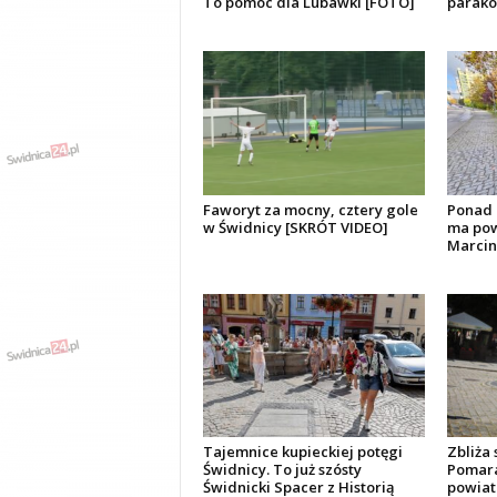
To pomoc dla Lubawki [FOTO]
parak
Faworyt za mocny, cztery gole
Ponad 
w Świdnicy [SKRÓT VIDEO]
ma pow
Marcin
Tajemnice kupieckiej potęgi
Zbliża 
Świdnicy. To już szósty
Pomara
Świdnicki Spacer z Historią
powiat