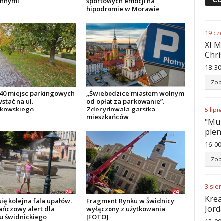
onnymi
sportowych emocji na
hipodromie w Morawie
19
cz
XI M
Chri
18
:
30
Zob
40 miejsc parkingowych
„Świebodzice miastem wolnym
stać na ul.
od opłat za parkowanie”.
kowskiego
Zdecydowała garstka
5
lipi
mieszkańców
"Muz
ple
16
:
00
Zob
3
sie
Krea
się kolejna fala upałów.
Fragment Rynku w Świdnicy
Jord
ńczowy alert dla
wyłączony z użytkowania
u świdnickiego
[FOTO]