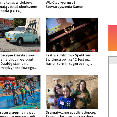
nie taras widokowy.
Wkrótce wernisaż
mają zostać ukończone
Stowarzyszenia Kanon
topada [FOTO]
zacyjne klasyki znów
Festiwal Filmowy Spektrum
ją na drogi regionu!
Świdnica po raz 12. Jest już
0 załóg stanie na
hasło i termin tegorocznej...
e międzynarodowego...
atura sięgnie nawet
Dramatycznie spadły adopcje.
Synoptycy podwyższyli
Schronisko zaprasza na dwa