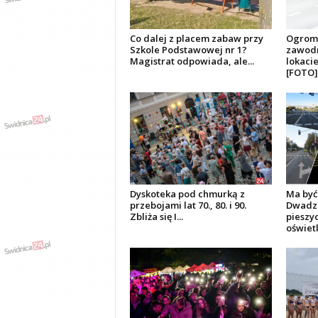
c
j
e
,
Co dalej z placem zabaw przy
Ogromn
r
o
Szkole Podstawowej nr 1?
zawodn
z
Magistrat odpowiada, ale...
lokaci
r
[FOTO]
y
w
k
a
,
k
u
l
t
u
r
a
,
Dyskoteka pod chmurką z
Ma być
p
przebojami lat 70., 80. i 90.
Dwadzi
o
l
Zbliża się I...
pieszy
i
oświet
t
y
k
a
,
w
y
w
i
a