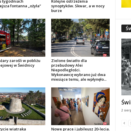
ku tygodniach
Kolejne ostrzeżenia
ejsza fontanna „ożyła”
synoptyków. Skwar, a w nocy
burze
Św
żary zarośli w pobliżu
Zielone światło dla
olejowej w Świdnicy
przebudowy Alei
Niepodległości.
Wykonawcę wybrano już dwa
miesiące temu, ale wpłynęło...
Świ
2 sier
zycie wiatraka
Nowe prace i jubileusz 20-lecia.