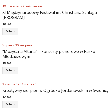
19
czerwiec
-
9
październik
XI Międzynarodowy Festiwal im. Christiana Schlaga
[PROGRAM]
18
:
30
Zobacz
5
lipiec
-
30
sierpień
"Muzyczna Altana" – koncerty plenerowe w Parku
Młodzieżowym
16
:
00
Zobacz
3
sierpień
-
31
sierpień
Kreatywny sierpień w Ogródku Jordanowskim w Świdnicy
12
:
00
Zobacz