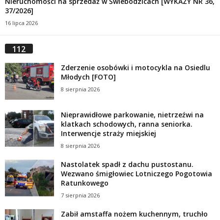
Nieruchomości na sprzedaż w Świebodzicach [WYKAZY NR 36,
37/2026]
16 lipca 2026
112
Zderzenie osobówki i motocykla na Osiedlu
Młodych [FOTO]
8 sierpnia 2026
Nieprawidłowe parkowanie, nietrzeźwi na
klatkach schodowych, ranna seniorka.
Interwencje straży miejskiej
8 sierpnia 2026
Nastolatek spadł z dachu pustostanu.
Wezwano śmigłowiec Lotniczego Pogotowia
Ratunkowego
7 sierpnia 2026
Zabił amstaffa nożem kuchennym, truchło