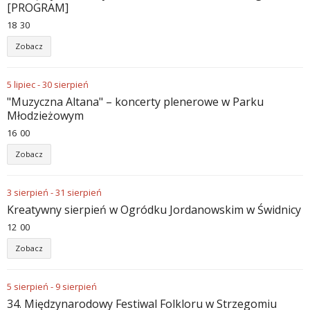
[PROGRAM]
18
:
30
Zobacz
5
lipiec
-
30
sierpień
"Muzyczna Altana" – koncerty plenerowe w Parku
Młodzieżowym
16
:
00
Zobacz
3
sierpień
-
31
sierpień
Kreatywny sierpień w Ogródku Jordanowskim w Świdnicy
12
:
00
Zobacz
5
sierpień
-
9
sierpień
34. Międzynarodowy Festiwal Folkloru w Strzegomiu