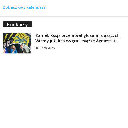
Zobacz cały kalendarz
Konkursy
Zamek Książ przemówił głosami służących.
Wiemy już, kto wygrał książkę Agnieszki...
16 lipca 2026
Historie służących Zamku Książ. Wygraj
najnowszą książkę Świdniczanki Agnieszki
Dobkiewicz
5 lipca 2026
Polityka prywatności
Kontakt
© Wydawca: Portal Swidnica24.pl, Marek Kowalski, Rynek 33/4, 58-100 Świdnica.
Redakcja Swidnica24.pl zastrzega sobie prawo do redagowania
niezamawianych, nadesłanych tekstów.
Redakcja nie odpowiada za treść publikowanych reklam i