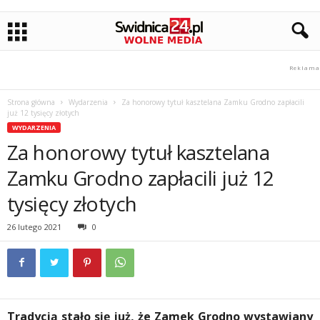
Strona główna
Wydarzenia
Za honorowy tytuł kasztelana Zamku Grodno zapłacili
już 12 tysięcy złotych
WYDARZENIA
Za honorowy tytuł kasztelana
Zamku Grodno zapłacili już 12
tysięcy złotych
26 lutego 2021
0
Tradycją stało się już, że Zamek Grodno wystawiany