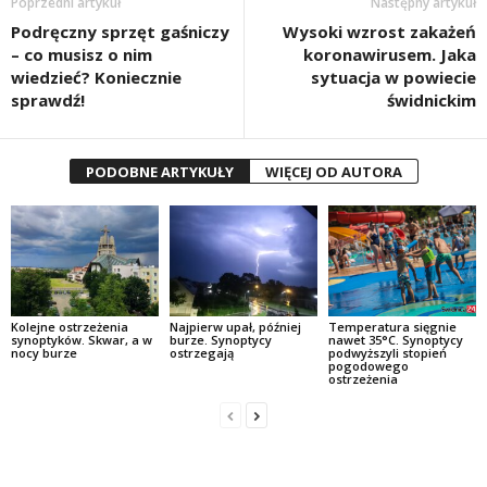
Poprzedni artykuł
Następny artykuł
Podręczny sprzęt gaśniczy
Wysoki wzrost zakażeń
– co musisz o nim
koronawirusem. Jaka
wiedzieć? Koniecznie
sytuacja w powiecie
sprawdź!
świdnickim
PODOBNE ARTYKUŁY
WIĘCEJ OD AUTORA
Kolejne ostrzeżenia
Najpierw upał, później
Temperatura sięgnie
synoptyków. Skwar, a w
burze. Synoptycy
nawet 35°C. Synoptycy
nocy burze
ostrzegają
podwyższyli stopień
pogodowego
ostrzeżenia