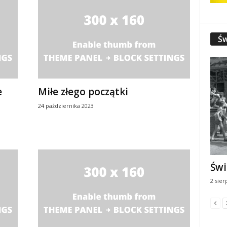
Św
e
Miłe złego początki
24 października 2023
Świ
2 sier