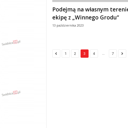
Podejmą na własnym tereni
ekipę z „Winnego Grodu”
13 października 2023
...
1
2
3
4
7