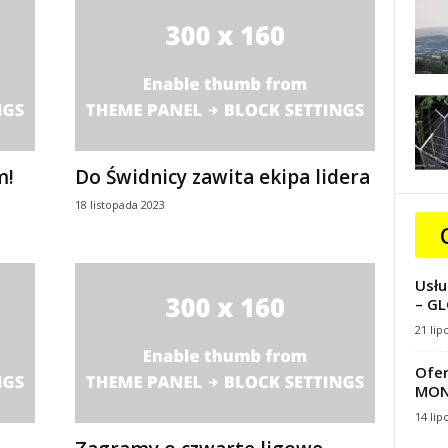
m!
Do Świdnicy zawita ekipa lidera
18 listopada 2023
Usłu
– GL
21 lip
Ofer
MON
14 lip