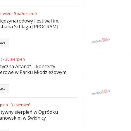
erwiec
-
9
październik
iędzynarodowy Festiwal im.
stiana Schlaga [PROGRAM]
acz
ec
-
30
sierpień
yczna Altana" – koncerty
nerowe w Parku Młodzieżowym
acz
rpień
-
31
sierpień
tywny sierpień w Ogródku
anowskim w Świdnicy