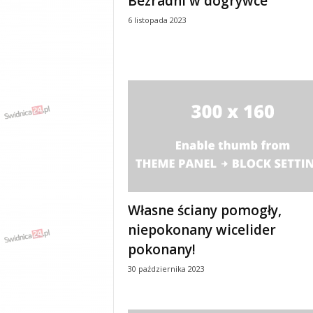
Bezradni w dogrywce
y
6 listopada 2023
w
i
a
d
y
,
w
y
p
a
d
k
i
Własne ściany pomogły,
niepokonany wicelider
pokonany!
30 października 2023