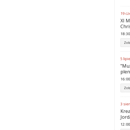
19
cz
XI M
Chri
18
:
30
Zob
5
lipi
"Muz
ple
16
:
00
Zob
3
sie
Krea
Jord
12
:
00