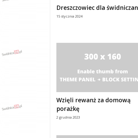
e
Dreszczowiec dla świdniczan
n
i
15 stycznia 2024
a
,
i
n
f
o
r
m
a
c
j
e
Wzięli rewanż za domową
,
r
porażkę
o
2 grudnia 2023
z
r
y