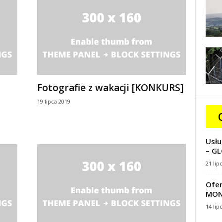
Fotografie z wakacji [KONKURS]
19 lipca 2019
Usłu
– GL
21 lip
Ofer
MON
14 lip