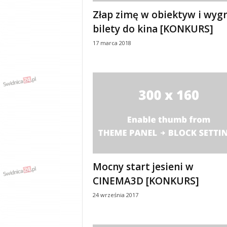
y
Złap zimę w obiektyw i wygr
w
bilety do kina [KONKURS]
i
a
17 marca 2018
d
y
,
w
y
p
a
d
k
i
Mocny start jesieni w
CINEMA3D [KONKURS]
24 września 2017