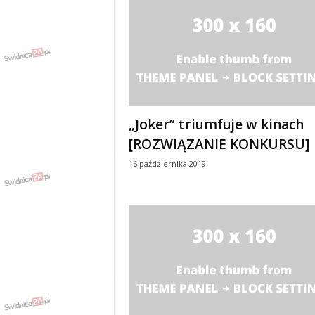
w
k
a
,
k
u
l
t
u
„Joker” triumfuje w kinach
r
[ROZWIĄZANIE KONKURSU]
a
,
16 października 2019
p
o
l
i
t
y
k
a
,
w