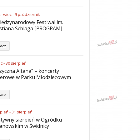
erwiec
-
9
październik
iędzynarodowy Festiwal im.
stiana Schlaga [PROGRAM]
acz
ec
-
30
sierpień
yczna Altana" – koncerty
nerowe w Parku Młodzieżowym
acz
rpień
-
31
sierpień
tywny sierpień w Ogródku
anowskim w Świdnicy