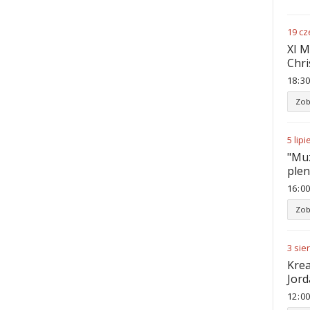
19
cz
XI M
Chri
18
:
30
Zob
5
lipi
"Muz
ple
16
:
00
Zob
3
sie
Krea
Jord
12
:
00