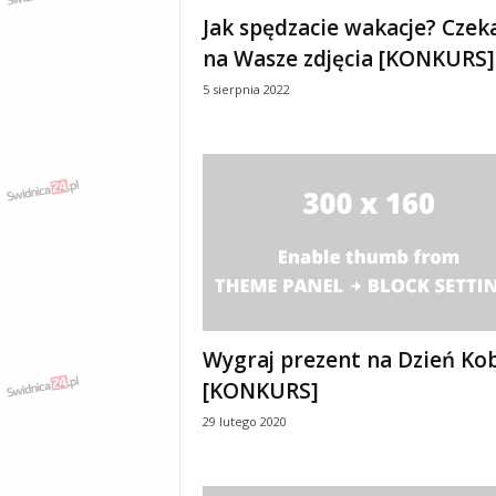
e
Jak spędzacie wakacje? Cze
n
na Wasze zdjęcia [KONKURS]
i
a
5 sierpnia 2022
,
i
n
f
o
r
m
a
c
j
e
Wygraj prezent na Dzień Kob
,
r
[KONKURS]
o
29 lutego 2020
z
r
y