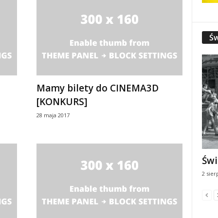
Św
D
Mamy bilety do CINEMA3D
[KONKURS]
28 maja 2017
Świ
2 sier