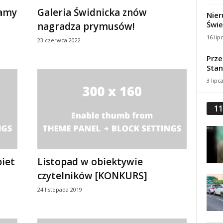
kamy
Galeria Świdnicka znów
Nier
Świe
nagradza prymusów!
16 lip
23 czerwca 2022
Prze
Stan
3 lipc
11
iet
Listopad w obiektywie
czytelników [KONKURS]
24 listopada 2019