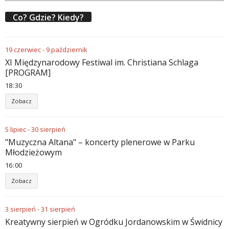
Co? Gdzie? Kiedy?
19
czerwiec
-
9
październik
XI Międzynarodowy Festiwal im. Christiana Schlaga
[PROGRAM]
18
30
Zobacz
5
lipiec
-
30
sierpień
"Muzyczna Altana" – koncerty plenerowe w Parku
Młodzieżowym
16
00
Zobacz
3
sierpień
-
31
sierpień
Kreatywny sierpień w Ogródku Jordanowskim w Świdnicy