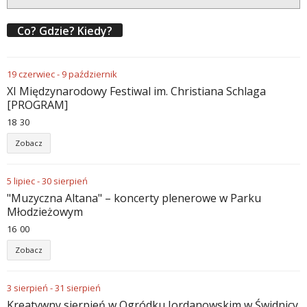
Co? Gdzie? Kiedy?
19
czerwiec
-
9
październik
XI Międzynarodowy Festiwal im. Christiana Schlaga
[PROGRAM]
18
:
30
Zobacz
5
lipiec
-
30
sierpień
"Muzyczna Altana" – koncerty plenerowe w Parku
Młodzieżowym
16
:
00
Zobacz
3
sierpień
-
31
sierpień
Kreatywny sierpień w Ogródku Jordanowskim w Świdnicy