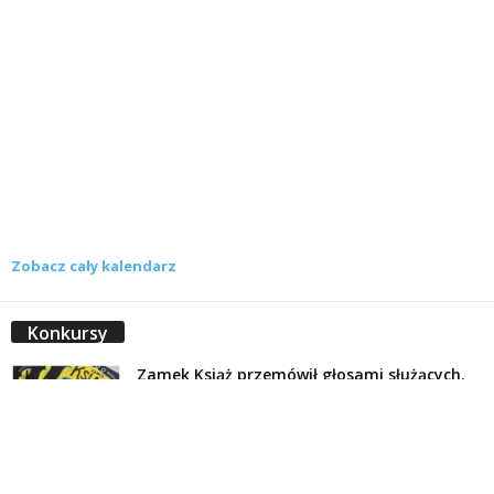
Zobacz cały kalendarz
Konkursy
Zamek Książ przemówił głosami służących.
Wiemy już, kto wygrał książkę Agnieszki...
16 lipca 2026
Historie służących Zamku Książ. Wygraj