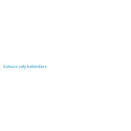
Zobacz cały kalendarz
Konkursy
Zamek Książ przemówił głosami służących.
Wiemy już, kto wygrał książkę Agnieszki...
16 lipca 2026
Historie służących Zamku Książ. Wygraj
najnowszą książkę Świdniczanki Agnieszki