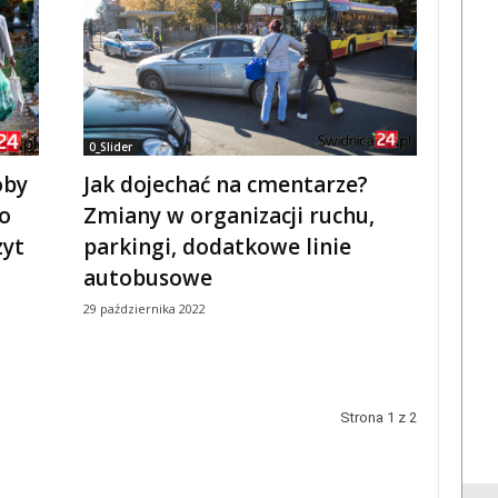
0_Slider
oby
Jak dojechać na cmentarze?
 o
Zmiany w organizacji ruchu,
zyt
parkingi, dodatkowe linie
autobusowe
29 października 2022
Strona 1 z 2