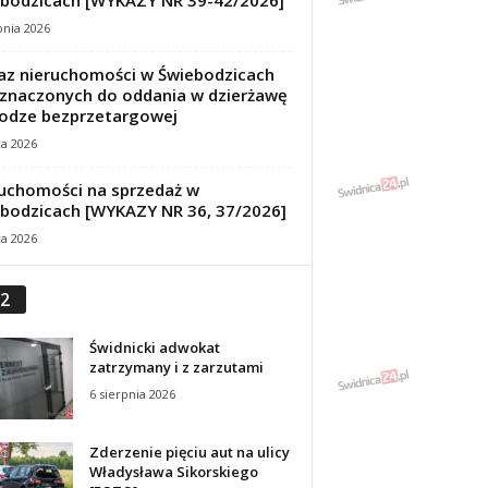
bodzicach [WYKAZY NR 39-42/2026]
pnia 2026
z nieruchomości w Świebodzicach
znaczonych do oddania w dzierżawę
odze bezprzetargowej
ca 2026
uchomości na sprzedaż w
bodzicach [WYKAZY NR 36, 37/2026]
ca 2026
2
Świdnicki adwokat
zatrzymany i z zarzutami
6 sierpnia 2026
Zderzenie pięciu aut na ulicy
Władysława Sikorskiego