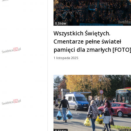
e
n
i
a
0_Slider
,
Wszystkich Świętych.
i
n
Cmentarze pełne świateł
f
pamięci dla zmarłych [FOTO
o
r
1 listopada 2025
m
a
c
j
e
,
r
o
z
r
y