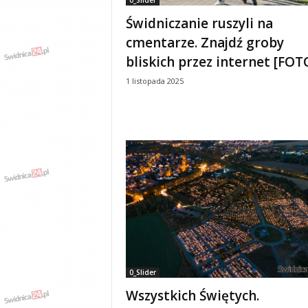
0_Slider
w
k
Świdniczanie ruszyli na
a
cmentarze. Znajdź groby
,
bliskich przez internet [FOT
k
u
1 listopada 2025
l
t
u
r
a
,
p
o
l
i
t
y
k
0_Slider
a
,
Wszystkich Świętych.
w