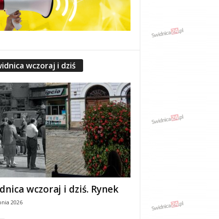
idnica wczoraj i dziś
dnica wczoraj i dziś. Rynek
pnia 2026