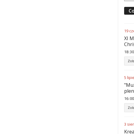
Co
19
cz
XI M
Chri
18
:
30
Zob
5
lipi
"Muz
ple
16
:
00
Zob
3
sie
Krea