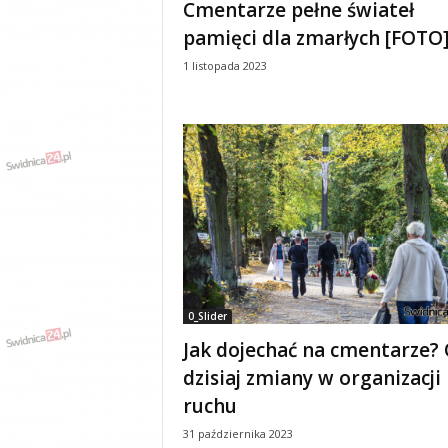
Cmentarze pełne świateł
y
pamięci dla zmarłych [FOTO
w
i
1 listopada 2023
a
d
y
,
w
y
p
a
d
k
i
0_Slider
Jak dojechać na cmentarze?
dzisiaj zmiany w organizacji
ruchu
31 października 2023