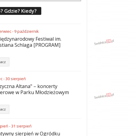
? Gdzie? Kiedy?
erwiec
-
9
październik
iędzynarodowy Festiwal im.
stiana Schlaga [PROGRAM]
acz
ec
-
30
sierpień
yczna Altana" – koncerty
nerowe w Parku Młodzieżowym
acz
rpień
-
31
sierpień
tywny sierpień w Ogródku