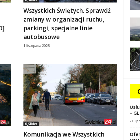
0_Slider
Wszystkich Świętych. Sprawdź
zmiany w organizacji ruchu,
O]
parkingi, specjalne linie
autobusowe
1 listopada 2025
Usłu
– GL
21 lip
0_Slider
Komunikacja we Wszystkich
Ofer