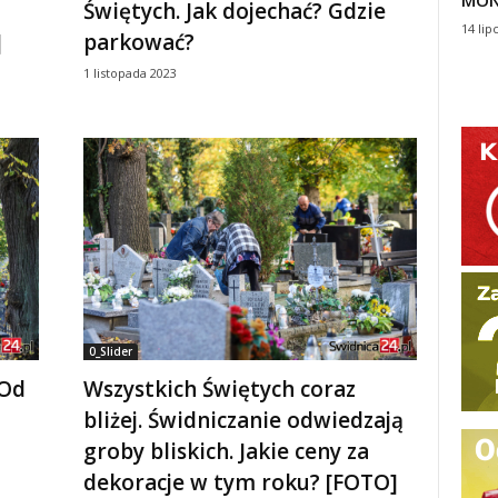
MON
Świętych. Jak dojechać? Gdzie
14 lip
]
parkować?
1 listopada 2023
0_Slider
 Od
Wszystkich Świętych coraz
bliżej. Świdniczanie odwiedzają
groby bliskich. Jakie ceny za
dekoracje w tym roku? [FOTO]