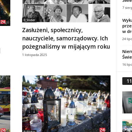
Świe
7 sier
Wyka
0_Slider
prze
Zasłużeni, społecznicy,
w dr
nauczyciele, samorządowcy. Ich
24 lip
pożegnaliśmy w mijającym roku
]
Nier
1 listopada 2025
Świe
16 lip
11