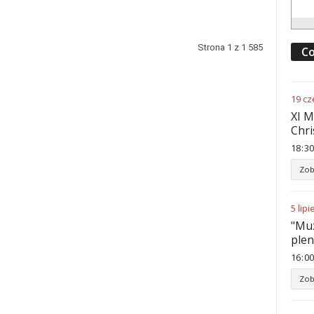
Strona 1 z 1 585
Co
19
cz
XI M
Chri
18
:
30
Zob
5
lipi
"Muz
ple
16
:
00
Zob