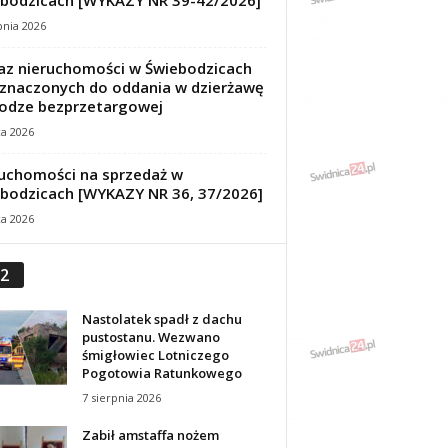
bodzicach [WYKAZY NR 39-42/2026]
pnia 2026
z nieruchomości w Świebodzicach
znaczonych do oddania w dzierżawę
odze bezprzetargowej
ca 2026
uchomości na sprzedaż w
bodzicach [WYKAZY NR 36, 37/2026]
ca 2026
2
Nastolatek spadł z dachu
pustostanu. Wezwano
śmigłowiec Lotniczego
Pogotowia Ratunkowego
7 sierpnia 2026
Zabił amstaffa nożem