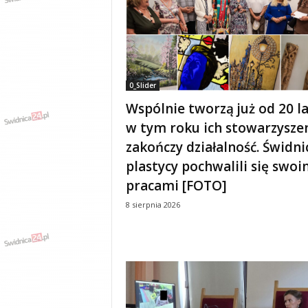
e
n
i
a
,
i
0_Slider
n
Wspólnie tworzą już od 20 la
f
o
w tym roku ich stowarzysze
r
zakończy działalność. Świdni
m
plastycy pochwalili się swoi
a
c
pracami [FOTO]
j
8 sierpnia 2026
e
,
r
o
z
r
y