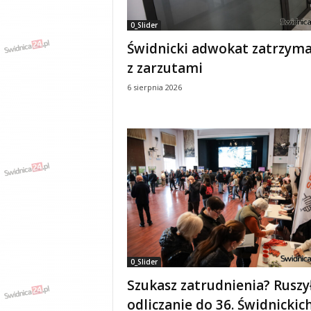
0_Slider
Świdnicki adwokat zatrzyma
z zarzutami
6 sierpnia 2026
0_Slider
Szukasz zatrudnienia? Ruszy
odliczanie do 36. Świdnickic