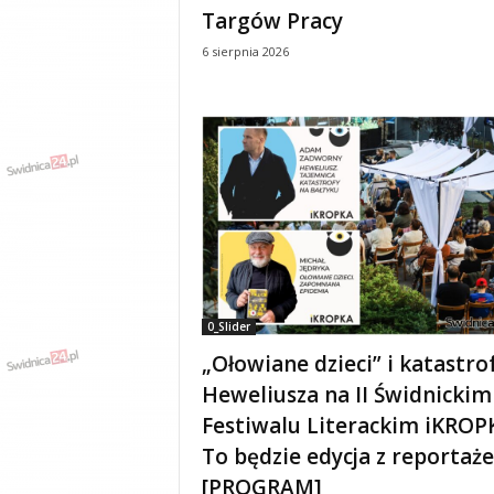
Targów Pracy
6 sierpnia 2026
0_Slider
„Ołowiane dzieci” i katastro
Heweliusza na II Świdnickim
Festiwalu Literackim iKROP
To będzie edycja z reportaż
[PROGRAM]