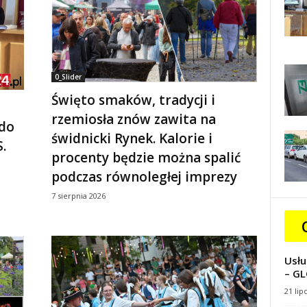
0_Slider
Święto smaków, tradycji i
rzemiosła znów zawita na
 do
świdnicki Rynek. Kalorie i
.
procenty będzie można spalić
podczas równoległej imprezy
7 sierpnia 2026
Usłu
– GL
21 lip