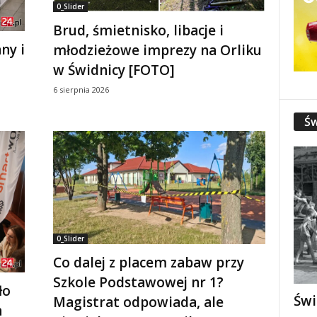
0_Slider
Brud, śmietnisko, libacje i
ny i
młodzieżowe imprezy na Orliku
w Świdnicy [FOTO]
6 sierpnia 2026
Św
0_Slider
Co dalej z placem zabaw przy
Szkole Podstawowej nr 1?
ło
Świ
Magistrat odpowiada, ale
h