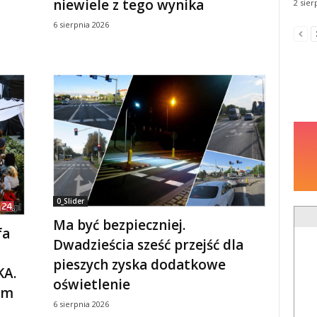
niewiele z tego wynika
2 sier
6 sierpnia 2026
0_Slider
Ma być bezpieczniej.
fa
Dwadzieścia sześć przejść dla
pieszych zyska dodatkowe
KA.
oświetlenie
em
6 sierpnia 2026