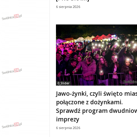
6 sierpnia 2026
0_Slider
Jawo-żynki, czyli święto mia
połączone z dożynkami.
Sprawdź program dwudnio
imprezy
6 sierpnia 2026