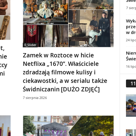
Świe
7 sier
Wyka
prze
w dr
24 lip
0_Slider
t,
Nier
Zamek w Roztoce w hicie
nie
Świe
Netflixa „1670”. Właściciele
ccy
16 lip
zdradzają filmowe kulisy i
mi
ciekawostki, a w serialu także
11
Świdniczanin [DUŻO ZDJĘĆ]
7 sierpnia 2026