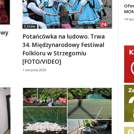
Ofer
MON
14 lip
0_Slider
owy
Potańcówka na ludowo. Trwa
34. Międzynarodowy Festiwal
Folkloru w Strzegomiu
[FOTO/VIDEO]
7 sierpnia 2026