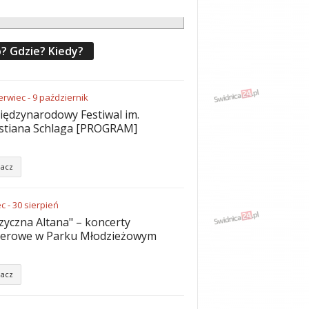
? Gdzie? Kiedy?
erwiec
-
9
październik
iędzynarodowy Festiwal im.
stiana Schlaga [PROGRAM]
acz
ec
-
30
sierpień
yczna Altana" – koncerty
nerowe w Parku Młodzieżowym
acz