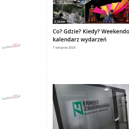
y
w
i
0_Slider
a
d
Co? Gdzie? Kiedy? Weekend
y
kalendarz wydarzeń
,
w
7 sierpnia 2026
y
p
a
d
k
i