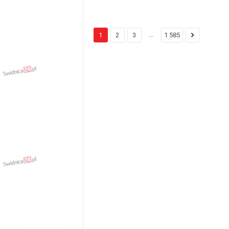
...
1
2
3
1 585