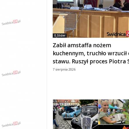
w
k
a
,
k
u
0_Slider
l
t
Zabił amstaffa nożem
u
kuchennym, truchło wrzucił
r
stawu. Ruszył proces Piotra S
a
,
7 sierpnia 2026
p
o
l
i
t
y
k
a
,
w