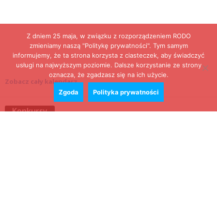
Z dniem 25 maja, w związku z rozporządzeniem RODO
zmieniamy naszą "Politykę prywatności". Tym samym
informujemy, że ta strona korzysta z ciasteczek, aby świadczyć
usługi na najwyższym poziomie. Dalsze korzystanie ze strony
oznacza, że zgadzasz się na ich użycie.
Zobacz cały kalendarz
Zgoda
Polityka prywatności
Konkursy
Zamek Książ przemówił głosami służących.
Wiemy już, kto wygrał książkę Agnieszki...
16 lipca 2026
Historie służących Zamku Książ. Wygraj
najnowszą książkę Świdniczanki Agnieszki
Dobkiewicz
5 lipca 2026