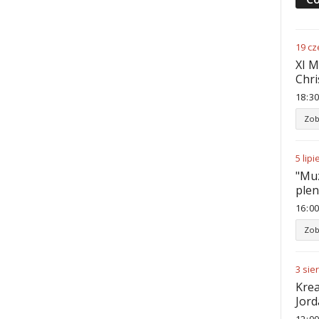
19
cz
XI M
Chri
18
:
30
Zob
5
lipi
"Muz
ple
16
:
00
Zob
3
sie
Krea
Jord