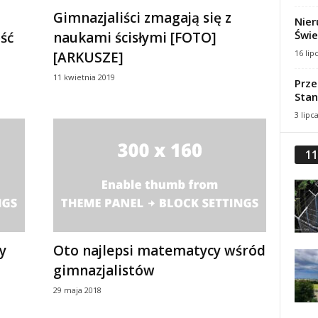
Gimnazjaliści zmagają się z
Nier
Świe
ęść
naukami ścisłymi [FOTO]
16 lip
[ARKUSZE]
11 kwietnia 2019
Prze
Stan
3 lipc
11
y
Oto najlepsi matematycy wśród
gimnazjalistów
29 maja 2018