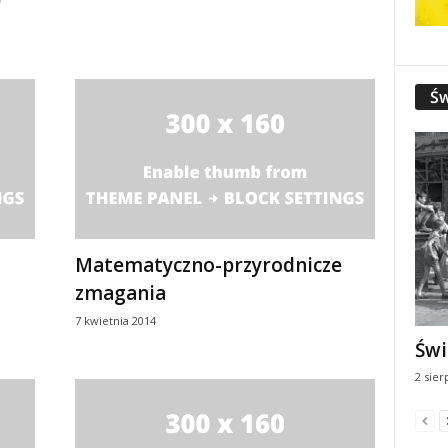
Św
Matematyczno-przyrodnicze
zmagania
7 kwietnia 2014
Świ
2 sier