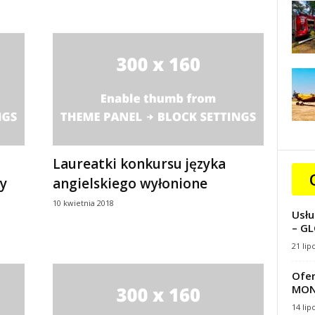
Laureatki konkursu języka
cy
angielskiego wyłonione
10 kwietnia 2018
Usłu
– GL
21 lip
Ofer
MON
14 lip