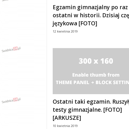
e
Egzamin gimnazjalny po raz
n
ostatni w historii. Dzisiaj cz
i
a
językowa [FOTO]
,
12 kwietnia 2019
i
n
f
o
r
m
a
c
j
e
,
r
Ostatni taki egzamin. Ruszył
o
testy gimnazjalne. [FOTO]
z
[ARKUSZE]
r
y
10 kwietnia 2019