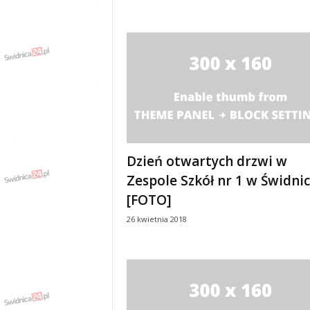
w
k
a
,
k
u
l
t
u
r
a
Dzień otwartych drzwi w
,
p
Zespole Szkół nr 1 w Świdni
o
[FOTO]
l
i
26 kwietnia 2018
t
y
k
a
,
w