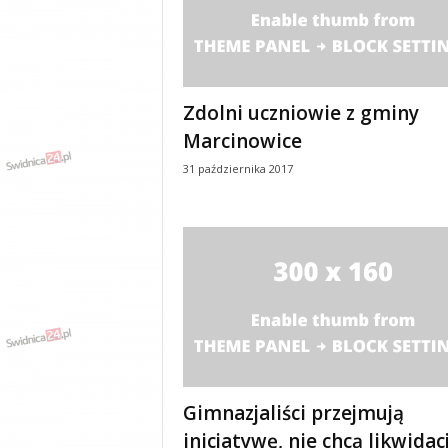
y
w
i
a
d
Zdolni uczniowie z gminy
y
Marcinowice
,
w
31 października 2017
y
p
a
d
k
i
Gimnazjaliści przejmują
inicjatywę, nie chcą likwidacj