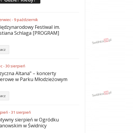
erwiec
-
9
październik
iędzynarodowy Festiwal im.
stiana Schlaga [PROGRAM]
acz
ec
-
30
sierpień
yczna Altana" – koncerty
nerowe w Parku Młodzieżowym
acz
rpień
-
31
sierpień
tywny sierpień w Ogródku
anowskim w Świdnicy