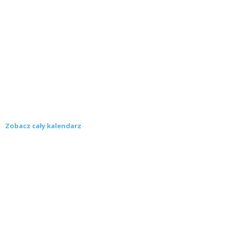
Zobacz cały kalendarz
Konkursy
Zamek Książ przemówił głosami służących.
Wiemy już, kto wygrał książkę Agnieszki...
16 lipca 2026
Historie służących Zamku Książ. Wygraj