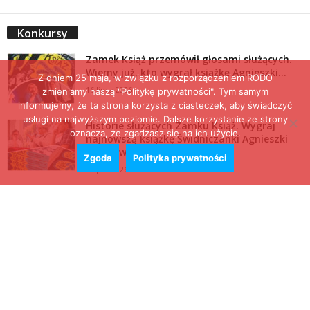
Konkursy
Zamek Książ przemówił głosami służących.
Wiemy już, kto wygrał książkę Agnieszki...
Z dniem 25 maja, w związku z rozporządzeniem RODO
16 lipca 2026
zmieniamy naszą "Politykę prywatności". Tym samym
informujemy, że ta strona korzysta z ciasteczek, aby świadczyć
usługi na najwyższym poziomie. Dalsze korzystanie ze strony
Historie służących Zamku Książ. Wygraj
oznacza, że zgadzasz się na ich użycie.
najnowszą książkę Świdniczanki Agnieszki
Dobkiewicz
Zgoda
Polityka prywatności
5 lipca 2026
Polityka prywatności
Kontakt
© Wydawca: Portal Swidnica24.pl, Marek Kowalski, Rynek 33/4, 58-100 Świdnica.
Redakcja Swidnica24.pl zastrzega sobie prawo do redagowania
niezamawianych, nadesłanych tekstów.
Redakcja nie odpowiada za treść publikowanych reklam i
artykułów sponsorowanych.