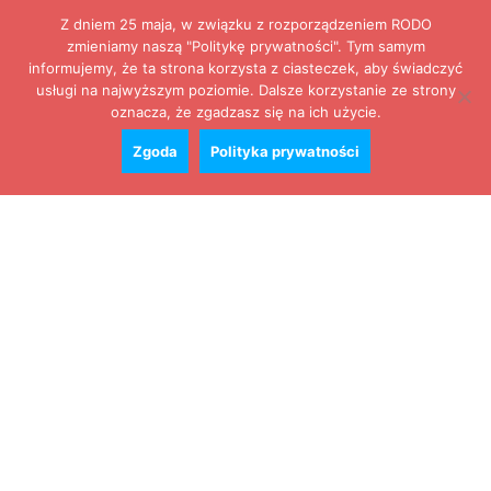
Z dniem 25 maja, w związku z rozporządzeniem RODO
zmieniamy naszą "Politykę prywatności". Tym samym
informujemy, że ta strona korzysta z ciasteczek, aby świadczyć
usługi na najwyższym poziomie. Dalsze korzystanie ze strony
oznacza, że zgadzasz się na ich użycie.
Zgoda
Polityka prywatności
Zobacz cały kalendarz
Konkursy
Zamek Książ przemówił głosami służących.
Wiemy już, kto wygrał książkę Agnieszki...
16 lipca 2026