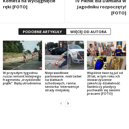
Kometa na wyciągnięcie
IV Piknik dla Damiana w
ręki [FOTO]
Jagodniku rozpoczęty!
[FOTO]
PODOBNE ARTYKUŁY
WIĘCEJ OD AUTORA
W przyszłym tygodniu
Nieprawidłowe
Wspólnie tworzą już od
rusza remont kolejnego
parkowanie, nietrzeźwi
20 lat, w tym roku ich
fragmentu „trzydziestki
na klatkach
stowarzyszenie
piątki”. Będą utrudnienia
schodowych, ranna
zakończy działalność.
seniorka. Interwencje
Świdniccy plastycy
straży miejskiej
pochwalili się swoimi
pracami [FOTO]