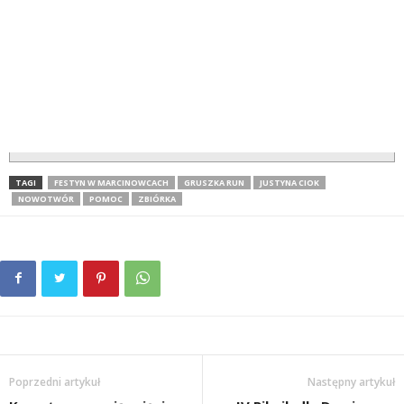
TAGI
FESTYN W MARCINOWCACH
GRUSZKA RUN
JUSTYNA CIOK
NOWOTWÓR
POMOC
ZBIÓRKA
Poprzedni artykuł
Następny artykuł