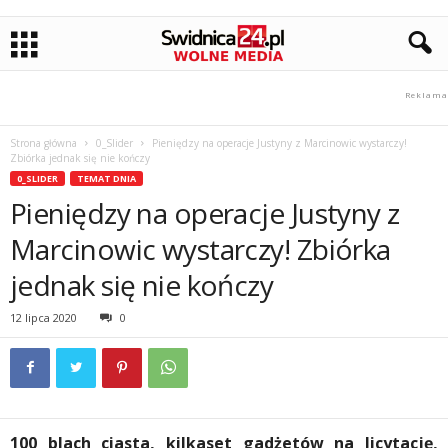
Strona główna
0_Slider
Pieniędzy na operacje Justyny z Marcinowic wystarczy!
Zbiórka jednak się nie kończy
0_SLIDER
TEMAT DNIA
Pieniędzy na operacje Justyny z
Marcinowic wystarczy! Zbiórka
jednak się nie kończy
12 lipca 2020
0
100 blach ciasta, kilkaset gadżetów na licytację,