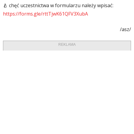
🍐
chęć uczestnictwa w formularzu należy wpisać:
https://forms.gle/
rttTjwK61QFV3XubA
/asz/
REKLAMA