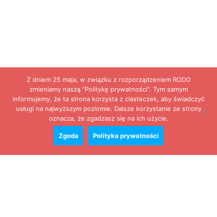
Z dniem 25 maja, w związku z rozporządzeniem RODO
zmieniamy naszą "Politykę prywatności". Tym samym
informujemy, że ta strona korzysta z ciasteczek, aby świadczyć
usługi na najwyższym poziomie. Dalsze korzystanie ze strony
oznacza, że zgadzasz się na ich użycie.
Zgoda
Polityka prywatności
Zobacz cały kalendarz
Konkursy
Zamek Książ przemówił głosami służących.
Wiemy już, kto wygrał książkę Agnieszki...