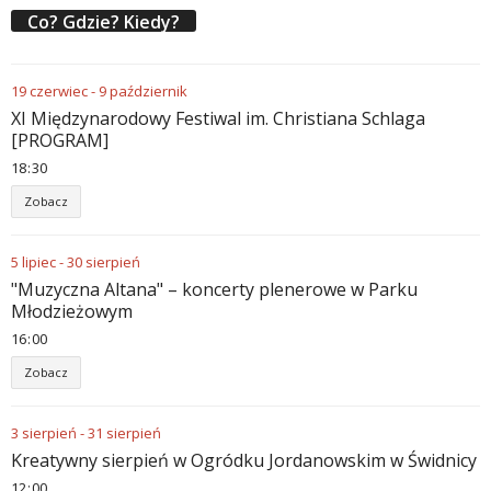
Co? Gdzie? Kiedy?
19
czerwiec
-
9
październik
XI Międzynarodowy Festiwal im. Christiana Schlaga
[PROGRAM]
18
30
Zobacz
5
lipiec
-
30
sierpień
"Muzyczna Altana" – koncerty plenerowe w Parku
Młodzieżowym
16
00
Zobacz
3
sierpień
-
31
sierpień
Kreatywny sierpień w Ogródku Jordanowskim w Świdnicy
12
00