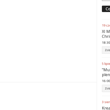
Co
19
cz
XI M
Chri
18
:
30
Zob
5
lipi
"Muz
ple
16
:
00
Zob
3
sie
Krea