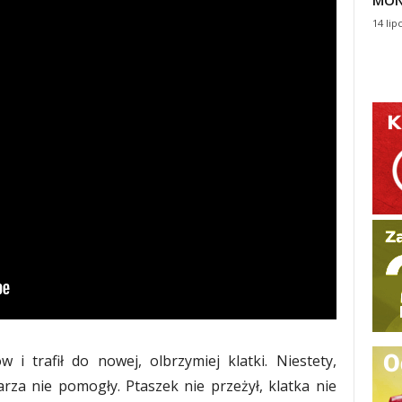
MON
14 lip
i trafił do nowej, olbrzymiej klatki. Niestety,
rza nie pomogły. Ptaszek nie przeżył, klatka nie