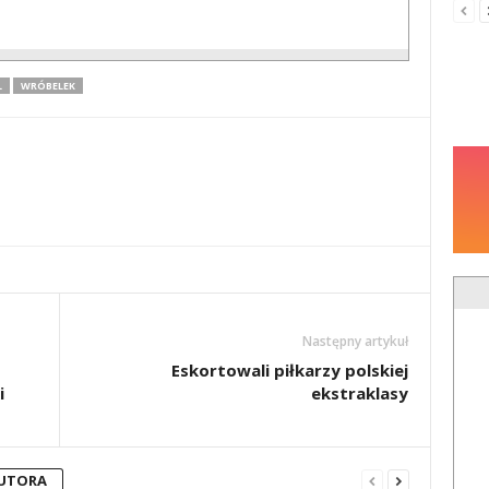
L
WRÓBELEK
Następny artykuł
Eskortowali piłkarzy polskiej
i
ekstraklasy
AUTORA