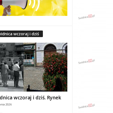
idnica wczoraj i dziś
dnica wczoraj i dziś. Rynek
pnia 2026