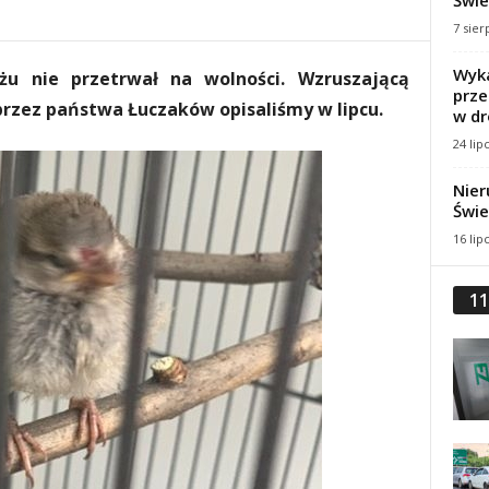
Świe
7 sier
Wyka
żu nie przetrwał na wolności. Wzruszającą
prze
przez państwa Łuczaków opisaliśmy w lipcu.
w dr
24 lip
Nier
Świe
16 lip
11