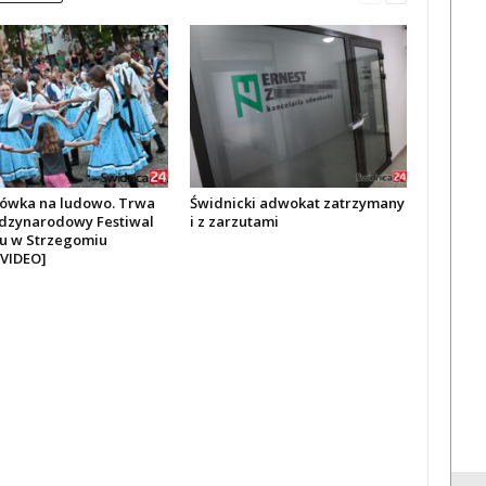
ówka na ludowo. Trwa
Świdnicki adwokat zatrzymany
ędzynarodowy Festiwal
i z zarzutami
ru w Strzegomiu
VIDEO]