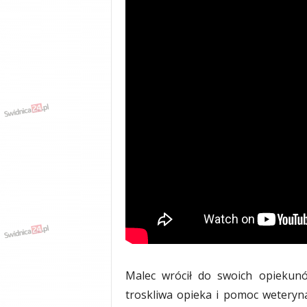
y
w
i
a
d
y
,
w
y
p
a
d
k
i
Malec wrócił do swoich opiekunów 
troskliwa opieka i pomoc weteryna