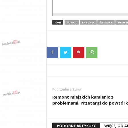
TAGI
POMOC
RATUNEK
ŚWIDNICA
WRÓBE
Poprzedni artykuł
Remont miejskich kamienic z
problemami. Przetargi do powtórk
PODOBNE ARTYKUŁY
WIĘCEJ OD 