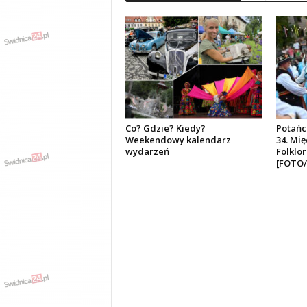
Co? Gdzie? Kiedy?
Potańc
Weekendowy kalendarz
34. Mi
wydarzeń
Folklo
[FOTO/