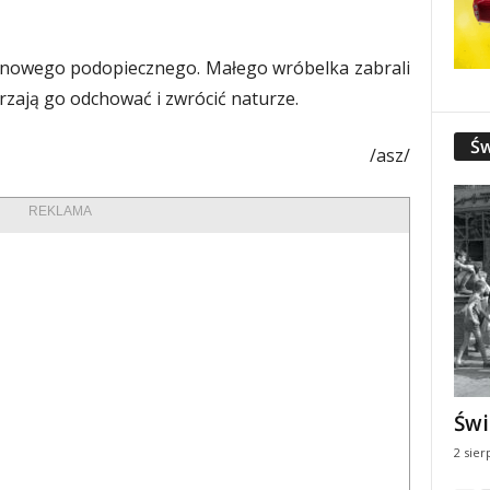
ą nowego podopiecznego. Małego wróbelka zabrali
rzają go odchować i zwrócić naturze.
Św
/asz/
REKLAMA
Świ
2 sier