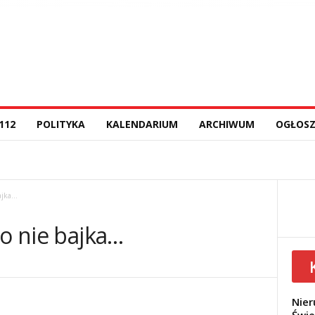
112
POLITYKA
KALENDARIUM
ARCHIWUM
OGŁOSZ
bajka…
to nie bajka…
Nier