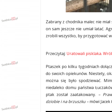
w
k
a
,
Zabrany z chodnika malec nie miał 
k
u
on sam jeszcze nie umiał latać. Ag
l
zrobili wszystko, by przygotować 
t
u
r
Przeczytaj:
Uratowali pisklaka. Wró
a
,
p
Ptaszek po kilku tygodniach dołącz
o
do swoich opiekunów. Niestety, okaz
l
i
można się było spodziewać. Mim
t
niedaleko domu państwa Łuczaków,
y
ptak został zaatakowany.
– Prawd
k
a
dziobie i na brzuszku –
mówi Jacek 
,
w