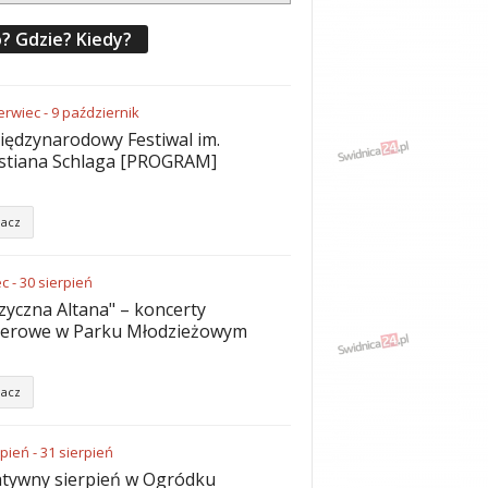
? Gdzie? Kiedy?
erwiec
-
9
październik
iędzynarodowy Festiwal im.
stiana Schlaga [PROGRAM]
acz
ec
-
30
sierpień
yczna Altana" – koncerty
nerowe w Parku Młodzieżowym
acz
rpień
-
31
sierpień
tywny sierpień w Ogródku