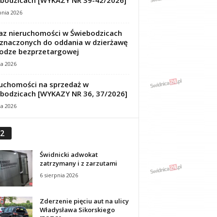
bodzicach [WYKAZY NR 39-42/2026]
pnia 2026
z nieruchomości w Świebodzicach
znaczonych do oddania w dzierżawę
odze bezprzetargowej
ca 2026
uchomości na sprzedaż w
bodzicach [WYKAZY NR 36, 37/2026]
ca 2026
2
Świdnicki adwokat
zatrzymany i z zarzutami
6 sierpnia 2026
Zderzenie pięciu aut na ulicy
Władysława Sikorskiego