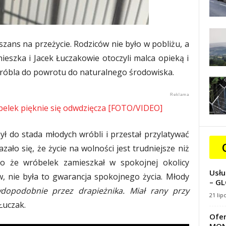
szans na przeżycie. Rodziców nie było w pobliżu, a
nieszka i Jacek Łuczakowie otoczyli malca opieką i
wróbla do powrotu do naturalnego środowiska.
belek pięknie się odwdzięcza [FOTO/VIDEO]
ył do stada młodych wróbli i przestał przylatywać
ało się, że życie na wolności jest trudniejsze niż
o że wróbelek zamieszkał w spokojnej okolicy
Usłu
 nie była to gwarancja spokojnego życia. Młody
– GL
opodobnie przez drapieżnika. Miał rany przy
21 lip
Łuczak.
Ofer