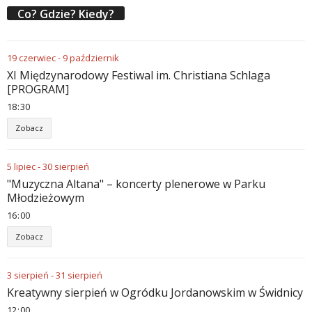
Co? Gdzie? Kiedy?
19
czerwiec
-
9
październik
XI Międzynarodowy Festiwal im. Christiana Schlaga
[PROGRAM]
18
:
30
Zobacz
5
lipiec
-
30
sierpień
"Muzyczna Altana" – koncerty plenerowe w Parku
Młodzieżowym
16
:
00
Zobacz
3
sierpień
-
31
sierpień
Kreatywny sierpień w Ogródku Jordanowskim w Świdnicy
12
:
00