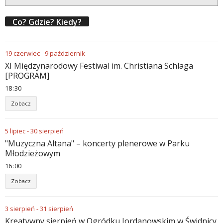
Co? Gdzie? Kiedy?
19
czerwiec
-
9
październik
XI Międzynarodowy Festiwal im. Christiana Schlaga
[PROGRAM]
18
30
Zobacz
5
lipiec
-
30
sierpień
"Muzyczna Altana" – koncerty plenerowe w Parku
Młodzieżowym
16
00
Zobacz
3
sierpień
-
31
sierpień
Kreatywny sierpień w Ogródku Jordanowskim w Świdnicy