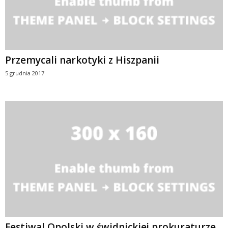
Przemycali narkotyki z Hiszpanii
5 grudnia 2017
Festiwal Opolski w świdnickiej prokuraturze