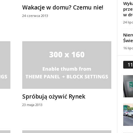
Wyka
Wakacje w domu? Czemu nie!
prze
w dr
24 czerwca 2013
24 lip
Nier
Świe
16 lip
11
Spróbują ożywić Rynek
23 maja 2013