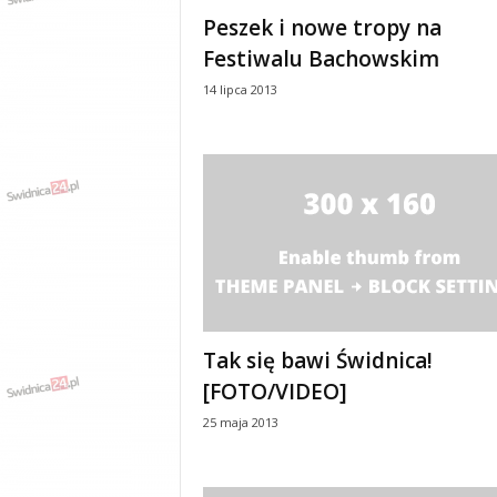
e
Peszek i nowe tropy na
n
Festiwalu Bachowskim
i
a
14 lipca 2013
,
i
n
f
o
r
m
a
c
j
e
Tak się bawi Świdnica!
,
r
[FOTO/VIDEO]
o
25 maja 2013
z
r
y