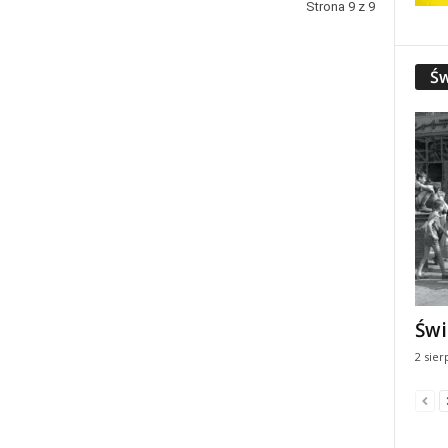
Strona 9 z 9
Św
Świ
2 sier