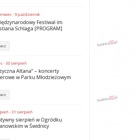
erwiec
-
9
październik
iędzynarodowy Festiwal im.
stiana Schlaga [PROGRAM]
acz
ec
-
30
sierpień
yczna Altana" – koncerty
nerowe w Parku Młodzieżowym
acz
rpień
-
31
sierpień
tywny sierpień w Ogródku
anowskim w Świdnicy