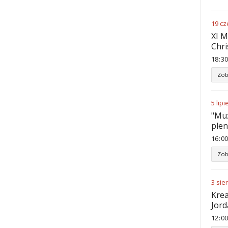
19
cz
XI M
Chri
18
30
Zob
5
lipi
"Muz
ple
16
00
Zob
3
sie
Krea
Jord
12
00