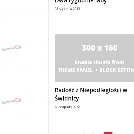
Dwa tygodnie laby
y
28 stycznia 2013
w
i
a
d
y
,
w
y
p
a
d
k
i
Radość z Niepodległości w
Świdnicy
6 listopada 2012