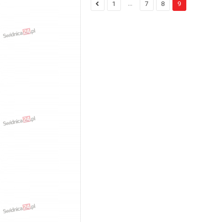
...
1
7
8
9