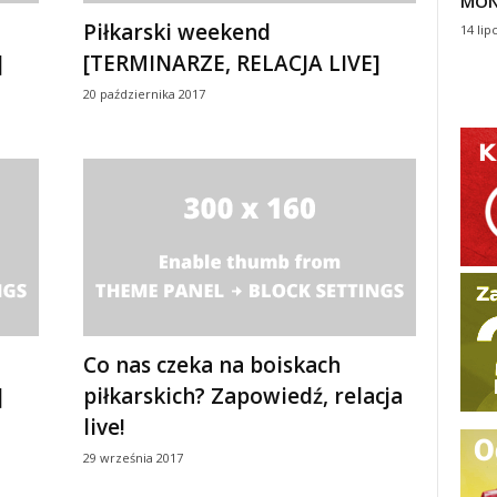
MON
Piłkarski weekend
14 lip
]
[TERMINARZE, RELACJA LIVE]
20 października 2017
Co nas czeka na boiskach
]
piłkarskich? Zapowiedź, relacja
live!
29 września 2017