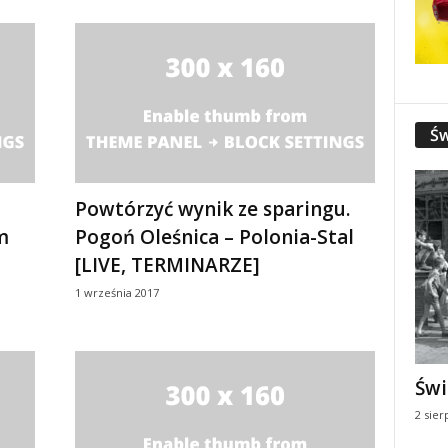
Św
Powtórzyć wynik ze sparingu.
m
Pogoń Oleśnica – Polonia-Stal
[LIVE, TERMINARZE]
1 września 2017
Świ
2 sier