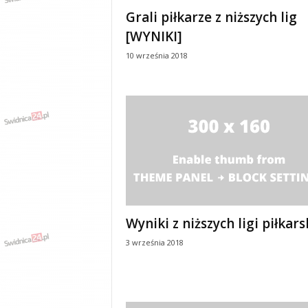
e
Grali piłkarze z niższych lig
n
[WYNIKI]
i
a
10 września 2018
,
i
n
f
o
r
m
a
c
j
e
Wyniki z niższych ligi piłkars
,
r
3 września 2018
o
z
r
y