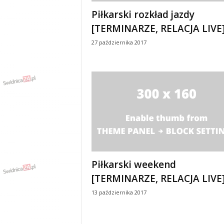
y
Piłkarski rozkład jazdy
w
[TERMINARZE, RELACJA LIVE
i
a
27 października 2017
d
y
,
w
y
p
a
d
k
i
Piłkarski weekend
[TERMINARZE, RELACJA LIVE
13 października 2017