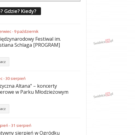
? Gdzie? Kiedy?
erwiec
-
9
październik
iędzynarodowy Festiwal im.
stiana Schlaga [PROGRAM]
acz
ec
-
30
sierpień
yczna Altana" – koncerty
nerowe w Parku Młodzieżowym
acz
rpień
-
31
sierpień
tywny sierpień w Ogródku