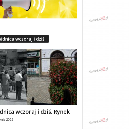
idnica wczoraj i dziś
dnica wczoraj i dziś. Rynek
pnia 2026