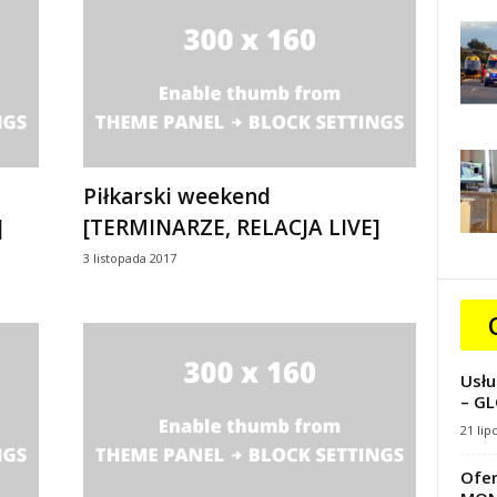
Piłkarski weekend
]
[TERMINARZE, RELACJA LIVE]
3 listopada 2017
Usłu
– GL
21 lip
Ofer