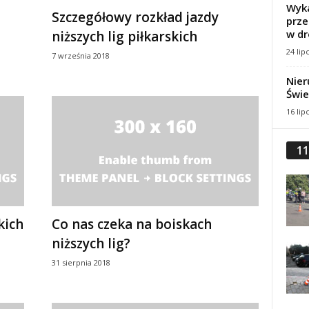
Wyka
Szczegółowy rozkład jazdy
prze
w dr
niższych lig piłkarskich
24 lip
7 września 2018
Nier
Świe
16 lip
11
kich
Co nas czeka na boiskach
niższych lig?
31 sierpnia 2018