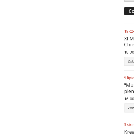
Co
19
cz
XI M
Chri
18
:
30
Zob
5
lipi
"Muz
ple
16
:
00
Zob
3
sie
Krea