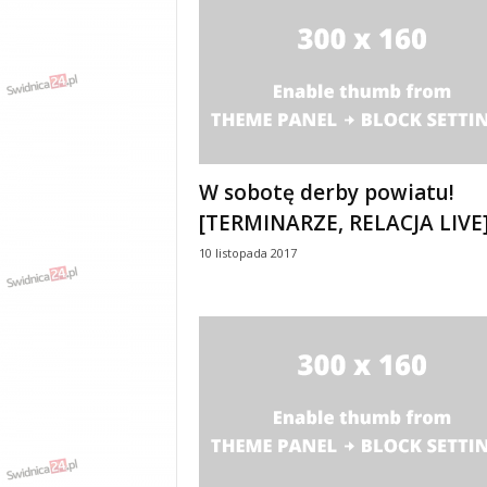
w
k
a
,
k
u
l
t
u
W sobotę derby powiatu!
r
[TERMINARZE, RELACJA LIVE
a
,
10 listopada 2017
p
o
l
i
t
y
k
a
,
w