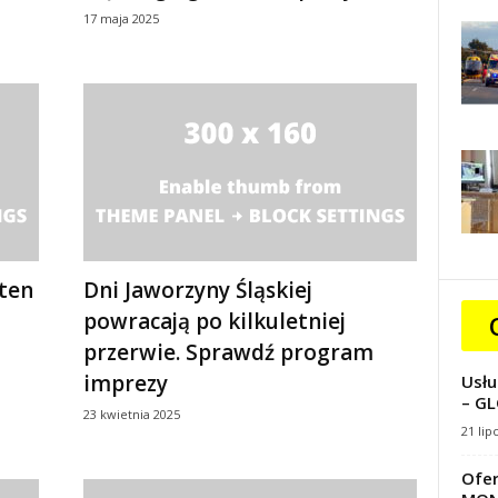
17 maja 2025
 ten
Dni Jaworzyny Śląskiej
powracają po kilkuletniej
przerwie. Sprawdź program
imprezy
Usłu
– GL
23 kwietnia 2025
21 lip
Ofer