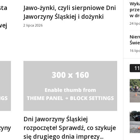
Wyka
sta
Jawo-żynki, czyli sierpniowe Dni
prze
w dr
Jaworzyny Śląskiej i dożynki
24 lip
wej
2 lipca 2026
Nier
Świe
16 lip
11
Dni Jaworzyny Śląskiej
zyny
rozpoczęte! Sprawdź, co szykuje
się drugiego dnia imprezy...