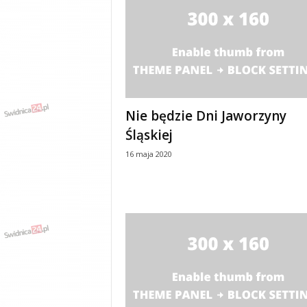
y
w
i
a
d
y
,
w
Nie będzie Dni Jaworzyny
y
Śląskiej
p
16 maja 2020
a
d
k
i