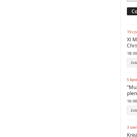
Co
19
cz
XI M
Chri
18
:
30
Zob
5
lipi
"Muz
ple
16
:
00
Zob
3
sie
Krea