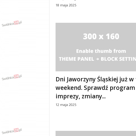
w
18 maja 2025
k
a
,
k
u
l
t
u
r
a
,
p
Dni Jaworzyny Śląskiej już w
o
weekend. Sprawdź program
l
imprezy, zmiany...
i
t
12 maja 2025
y
k
a
,
w