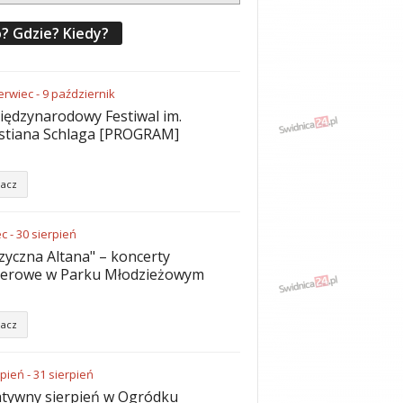
? Gdzie? Kiedy?
erwiec
-
9
październik
iędzynarodowy Festiwal im.
stiana Schlaga [PROGRAM]
acz
ec
-
30
sierpień
yczna Altana" – koncerty
nerowe w Parku Młodzieżowym
acz
rpień
-
31
sierpień
tywny sierpień w Ogródku