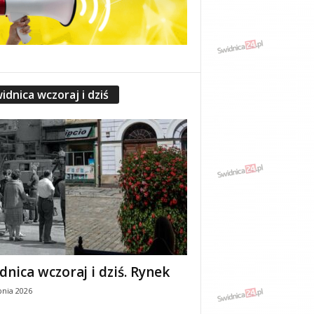
idnica wczoraj i dziś
dnica wczoraj i dziś. Rynek
pnia 2026