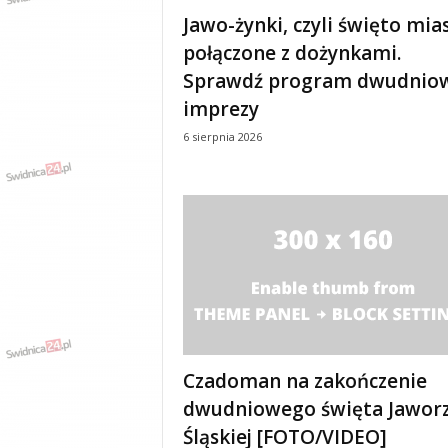
e
Jawo-żynki, czyli święto mia
n
połączone z dożynkami.
i
a
Sprawdź program dwudnio
,
imprezy
i
n
6 sierpnia 2026
f
o
r
m
a
c
j
e
,
r
o
Czadoman na zakończenie
z
dwudniowego święta Jawor
r
y
Śląskiej [FOTO/VIDEO]