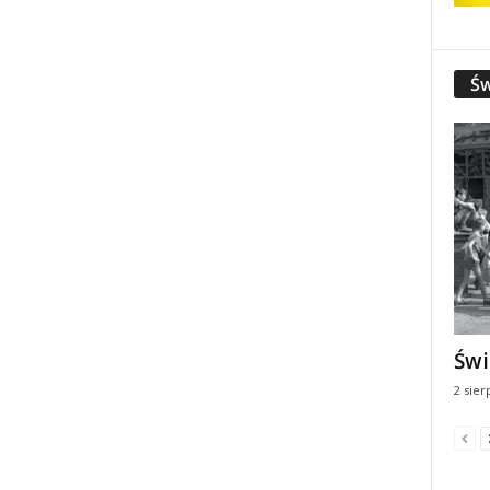
Św
Świ
2 sier