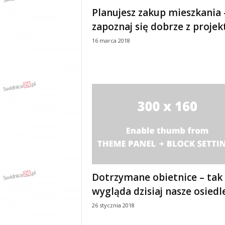
e
Planujesz zakup mieszkania 
n
zapoznaj się dobrze z proje
i
a
16 marca 2018
,
i
n
f
o
r
m
a
c
j
e
,
r
Dotrzymane obietnice – tak
o
wygląda dzisiaj nasze osiedl
z
r
26 stycznia 2018
y