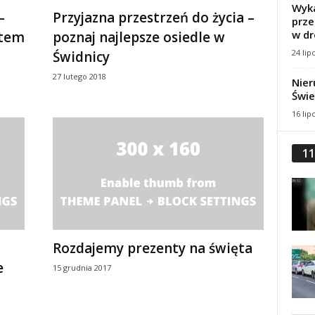
Wyka
–
Przyjazna przestrzeń do życia –
prze
w dr
ktem
poznaj najlepsze osiedle w
24 lip
Świdnicy
27 lutego 2018
Nier
Świe
16 lip
11
Rozdajemy prezenty na święta
e
15 grudnia 2017