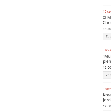
19
cz
XI M
Chri
18
:
30
Zob
5
lipi
"Muz
ple
16
:
00
Zob
3
sie
Krea
Jord
12
:
00