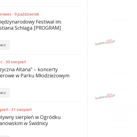
erwiec
-
9
październik
iędzynarodowy Festiwal im.
stiana Schlaga [PROGRAM]
acz
ec
-
30
sierpień
yczna Altana" – koncerty
nerowe w Parku Młodzieżowym
acz
rpień
-
31
sierpień
tywny sierpień w Ogródku
anowskim w Świdnicy