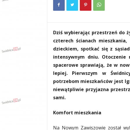
e
n
i
a
,
Dziś wybierając przestrzeń do ż
i
n
czterech ścianach mieszkania,
f
dzieckiem, spotkać się z sąsia
o
intensywnym dniu. Otoczenie n
r
m
spacerowe sprawiają, że w now
a
lepiej. Pierwszym w Świdni
c
potrzebom mieszkańców jest Ig
j
e
niewątpliwie przyjazna przestrz
,
sami.
r
o
Komfort mieszkania
z
r
y
Na Nowym Zawiszowie został wy