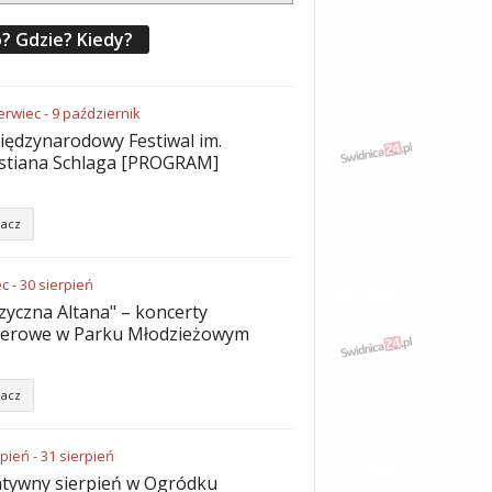
? Gdzie? Kiedy?
erwiec
-
9
październik
iędzynarodowy Festiwal im.
stiana Schlaga [PROGRAM]
acz
ec
-
30
sierpień
yczna Altana" – koncerty
nerowe w Parku Młodzieżowym
acz
rpień
-
31
sierpień
tywny sierpień w Ogródku