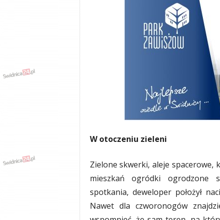
W otoczeniu zieleni
Zielone skwerki, aleje spacerowe, 
mieszkań ogródki ogrodzone si
spotkania, deweloper położył nac
Nawet dla czworonogów znajdzi
wspomnieć, że sam teren, na który