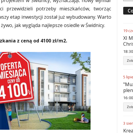
 projektem w Świdnicy, wyznaczając nowy wymiar
ci przewidzieli potrzeby mieszkańców, tworząc
Co
rwszy etap inwestycji został już wybudowany. Warto
 żywo, jak wygląda najlepsze osiedle w Świdnicy.
19
cz
XI M
kania z ceną od 4100 zł/m2.
Chri
18
:
30
Zob
5
lipi
"Muz
ple
16
:
00
Zob
3
sie
Krea