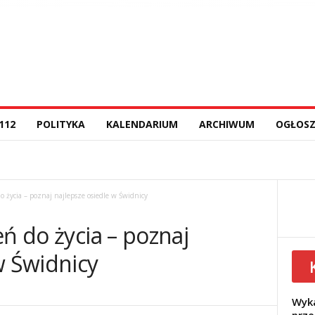
112
POLITYKA
KALENDARIUM
ARCHIWUM
OGŁOSZ
o życia – poznaj najlepsze osiedle w Świdnicy
eń do życia – poznaj
w Świdnicy
Wyka