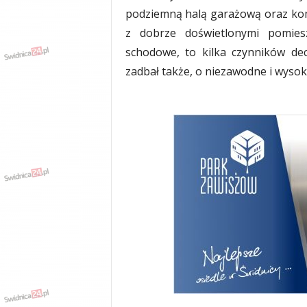
w
podziemną halą garażową oraz kom
k
a
z dobrze doświetlonymi pomiesz
,
schodowe, to kilka czynników dec
k
zadbał także, o niezawodne i wysokie
u
l
t
u
r
a
,
p
o
l
i
t
y
k
a
,
w