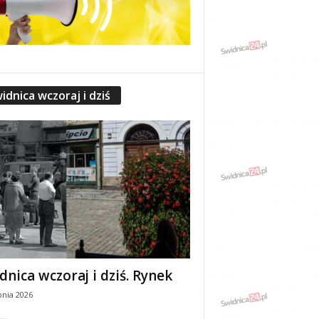
idnica wczoraj i dziś
dnica wczoraj i dziś. Rynek
pnia 2026