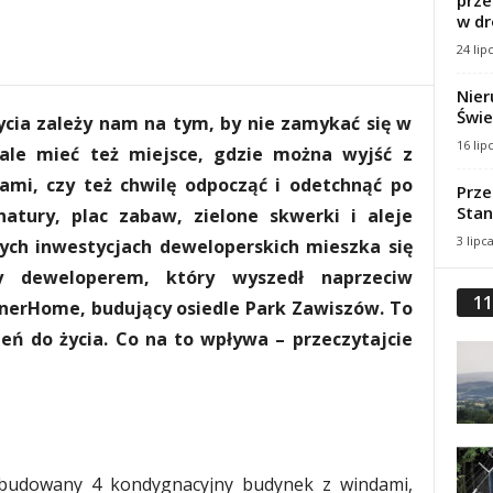
prze
w dr
24 lip
Nier
Świe
ycia zależy nam na tym, by nie zamykać się w
16 lip
 ale mieć też miejsce, gdzie można wyjść z
dami, czy też chwilę odpocząć i odetchnąć po
Prze
Stan
atury, plac zabaw, zielone skwerki i aleje
3 lipc
ych inwestycjach deweloperskich mieszka się
cy deweloperem, który wyszedł naprzeciw
11
nerHome, budujący osiedle Park Zawiszów. To
eń do życia. Co na to wpływa – przeczytajcie
budowany 4 kondygnacyjny budynek z windami,