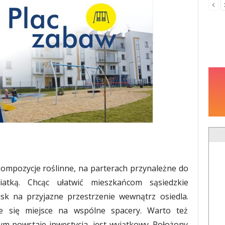
kompozycje roślinne, na parterach przynależne do
atką. Chcąc ułatwić mieszkańcom sąsiedzkie
isk na przyjazne przestrzenie wewnątrz osiedla.
e się miejsce na wspólne spacery. Warto też
m powstaje inwestycja, jest wyjątkowy. Położony