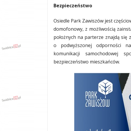
y
Bezpieczeństwo
w
i
Osiedle Park Zawiszów jest częśc
a
domofonowy, z możliwością zains
d
y
położnych na parterze znajdą się
,
o podwyższonej odporności na
w
komunikacji samochodowej s
y
p
bezpieczeństwo mieszkańców.
a
d
k
i