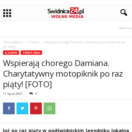
Strona główna
0_Slider
Wspierają chorego Damiana. Charytatywny motopiknik po
raz piąty!
0_SLIDER
TEMAT DNIA
Wspierają chorego Damiana.
Charytatywny motopiknik po raz
piąty! [FOTO]
11 lipca 2021
0
Już po raz piąty w podświdnickim Jagodniku lokalna