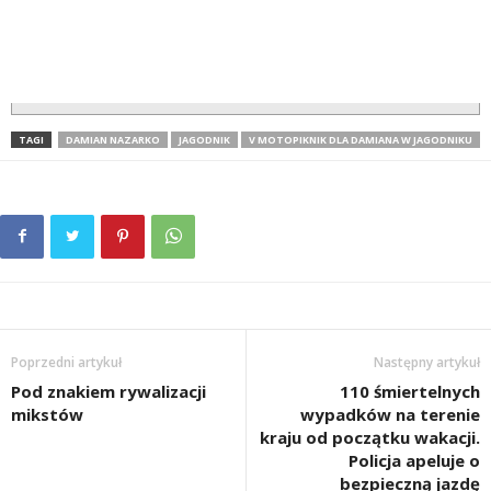
TAGI
DAMIAN NAZARKO
JAGODNIK
V MOTOPIKNIK DLA DAMIANA W JAGODNIKU
Poprzedni artykuł
Następny artykuł
Pod znakiem rywalizacji
110 śmiertelnych
mikstów
wypadków na terenie
kraju od początku wakacji.
Policja apeluje o
bezpieczną jazdę