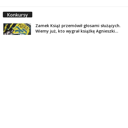
Konkursy
Zamek Książ przemówił głosami służących.
Wiemy już, kto wygrał książkę Agnieszki...
16 lipca 2026
Historie służących Zamku Książ. Wygraj
najnowszą książkę Świdniczanki Agnieszki
Dobkiewicz
5 lipca 2026
Polityka prywatności
Kontakt
© Wydawca: Portal Swidnica24.pl, Marek Kowalski, Rynek 33/4, 58-100 Świdnica.
Redakcja Swidnica24.pl zastrzega sobie prawo do redagowania
niezamawianych, nadesłanych tekstów.
Redakcja nie odpowiada za treść publikowanych reklam i
artykułów sponsorowanych.