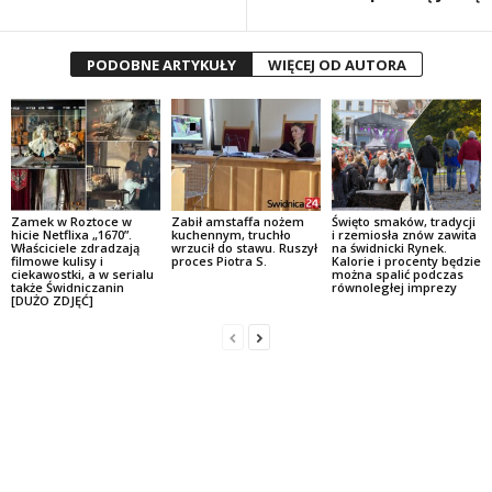
PODOBNE ARTYKUŁY
WIĘCEJ OD AUTORA
Zamek w Roztoce w
Zabił amstaffa nożem
Święto smaków, tradycji
hicie Netflixa „1670”.
kuchennym, truchło
i rzemiosła znów zawita
Właściciele zdradzają
wrzucił do stawu. Ruszył
na świdnicki Rynek.
filmowe kulisy i
proces Piotra S.
Kalorie i procenty będzie
ciekawostki, a w serialu
można spalić podczas
także Świdniczanin
równoległej imprezy
[DUŻO ZDJĘĆ]