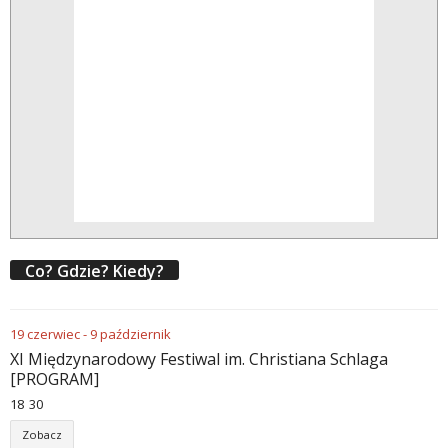
Co? Gdzie? Kiedy?
19
czerwiec
-
9
październik
XI Międzynarodowy Festiwal im. Christiana Schlaga
[PROGRAM]
18
:
30
Zobacz