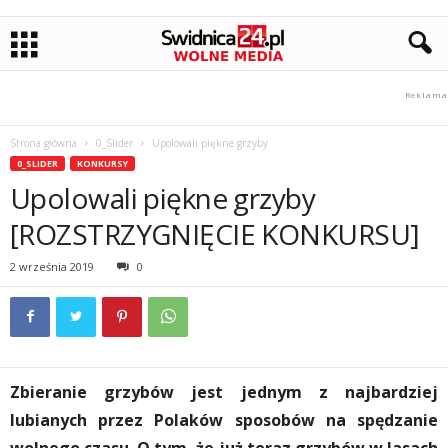
Strona główna
0_Slider
Upolowali piękne grzyby
0_SLIDER
KONKURSY
Upolowali piękne grzyby
[ROZSTRZYGNIĘCIE KONKURSU]
2 września 2019
0
Zbieranie grzybów jest jednym z najbardziej
lubianych przez Polaków sposobów na spędzanie