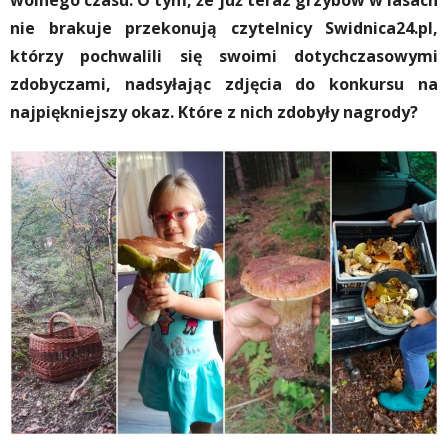
wolnego czasu. O tym, że już teraz grzybów w lasach
nie brakuje przekonują czytelnicy Swidnica24.pl,
którzy pochwalili się
swoimi dotychczasowymi
zdobyczami, nadsyłając zdjęcia do konkursu na
najpiękniejszy okaz.
Które z nich zdobyły nagrody?