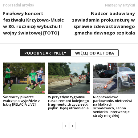
Poprzedni artykuł
Następny artykuł
Finałowy koncert
Nadzór budowlany
festiwalu Krzyżowa-Music
zawiadamia prokuraturę w
w 80. rocznicę wybuchu II
sprawie zdewastowanego
wojny światowej [FOTO]
gmachu dawnego szpitala
PODOBNE ARTYKUŁY
WIĘCEJ OD AUTORA
Świdniccy piłkarze
W przyszłym tygodniu
Nieprawidłowe
walczą na wyjeździe z
rusza remont kolejnego
parkowanie, nietrzeźwi
Iskrą [RELACJA LIVE]
fragmentu „trzydziestki
na klatkach
piątki”. Będą utrudnienia
schodowych, ranna
seniorka. Interwencje
straży miejskiej