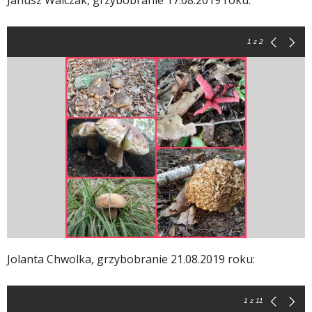
1
z 2
Jolanta Chwolka, grzybobranie 21.08.2019 roku:
1
z 11