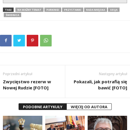
TAGI
NA WAŻNY TEMAT
PARKINGI
PRZYSTANKI
RADA MIEJSKA
SESJA
ŚWIDNICA
Poprzedni artykuł
Następny artykuł
Zwycięstwo rezerw w
Pokazali, jak potrafią się
Nowej Rudzie [FOTO]
bawić [FOTO]
PODOBNE ARTYKUŁY
WIĘCEJ OD AUTORA