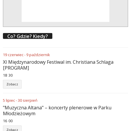
Co? Gdzie? Kiedy?
19
czerwiec
-
9
październik
XI Międzynarodowy Festiwal im. Christiana Schlaga
[PROGRAM]
18
:
30
Zobacz
5
lipiec
-
30
sierpień
"Muzyczna Altana" – koncerty plenerowe w Parku
Młodzieżowym
16
:
00
Zobacz