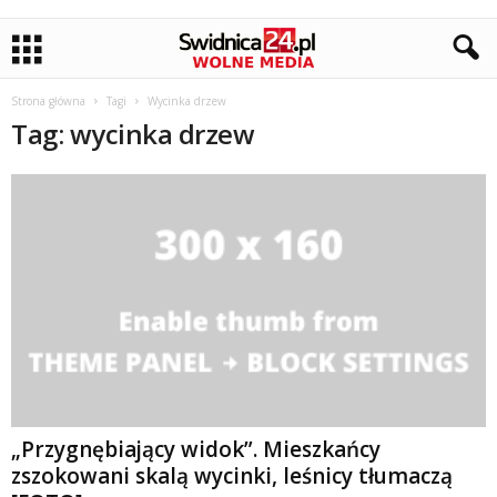
Strona główna
Tagi
Wycinka drzew
Tag: wycinka drzew
„Przygnębiający widok”. Mieszkańcy
zszokowani skalą wycinki, leśnicy tłumaczą