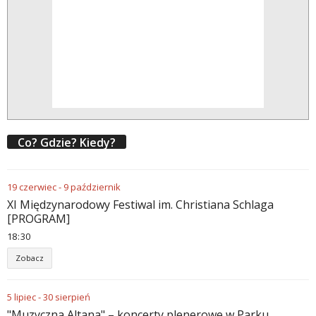
Co? Gdzie? Kiedy?
19
czerwiec
-
9
październik
XI Międzynarodowy Festiwal im. Christiana Schlaga
[PROGRAM]
18
:
30
Zobacz
5
lipiec
-
30
sierpień
"Muzyczna Altana" – koncerty plenerowe w Parku