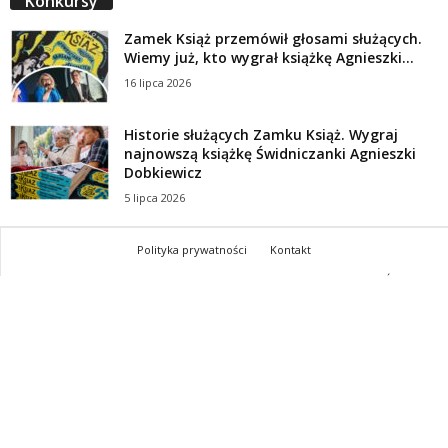
Konkursy
Zamek Książ przemówił głosami służących.
Wiemy już, kto wygrał książkę Agnieszki...
16 lipca 2026
Historie służących Zamku Książ. Wygraj
najnowszą książkę Świdniczanki Agnieszki
Dobkiewicz
5 lipca 2026
Polityka prywatności
Kontakt
© Wydawca: Portal Swidnica24.pl, Marek Kowalski, Rynek 33/4, 58-100 Świdnica.
Redakcja Swidnica24.pl zastrzega sobie prawo do redagowania
niezamawianych, nadesłanych tekstów.
Redakcja nie odpowiada za treść publikowanych reklam i
artykułów sponsorowanych.