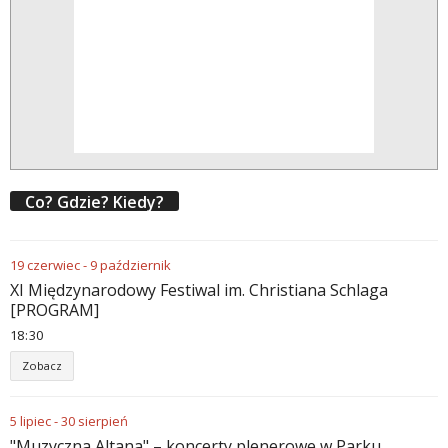
Co? Gdzie? Kiedy?
19
czerwiec
-
9
październik
XI Międzynarodowy Festiwal im. Christiana Schlaga
[PROGRAM]
18
30
Zobacz
5
lipiec
-
30
sierpień
"Muzyczna Altana" – koncerty plenerowe w Parku