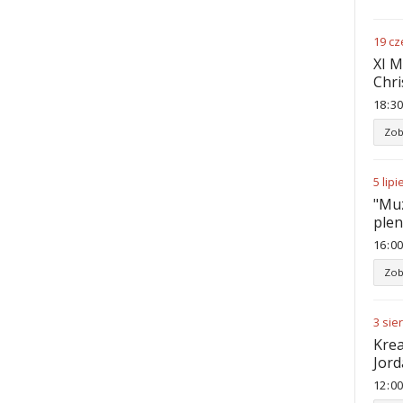
19
cz
XI M
Chri
18
:
30
Zob
5
lipi
"Muz
ple
16
:
00
Zob
3
sie
Krea
Jord
12
:
00