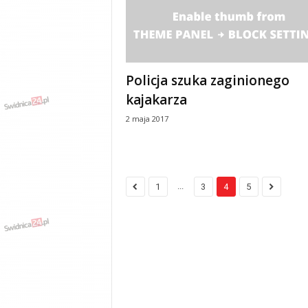
Policja szuka zaginionego
kajakarza
2 maja 2017
...
1
3
4
5