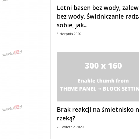
e
Letni basen bez wody, zalew
n
bez wody. Świdniczanie radz
i
a
sobie, jak...
,
8 sierpnia 2020
i
n
f
o
r
m
a
c
j
e
,
r
Brak reakcji na śmietnisko 
o
rzeką?
z
r
20 kwietnia 2020
y