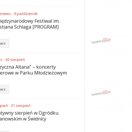
erwiec
-
9
październik
iędzynarodowy Festiwal im.
stiana Schlaga [PROGRAM]
acz
ec
-
30
sierpień
yczna Altana" – koncerty
nerowe w Parku Młodzieżowym
acz
rpień
-
31
sierpień
tywny sierpień w Ogródku
anowskim w Świdnicy