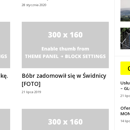
28 stycznia 2020
kę.
Bóbr zadomowił się w Świdnicy
Usłu
[FOTO]
– GL
21 lipca 2019
21 lip
Ofer
MON
14 lip