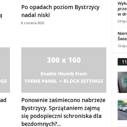
Wyka
Po opadach poziom Bystrzycy
prze
w dr
ą
nadal niski
24 lip
8 czerwca 2020
Nier
Świe
16 lip
11
nad
Ponownie zaśmiecono nabrzeże
Bystrzycy. Sprzątaniem zajmą
się podopieczni schroniska dla
bezdomnych?...