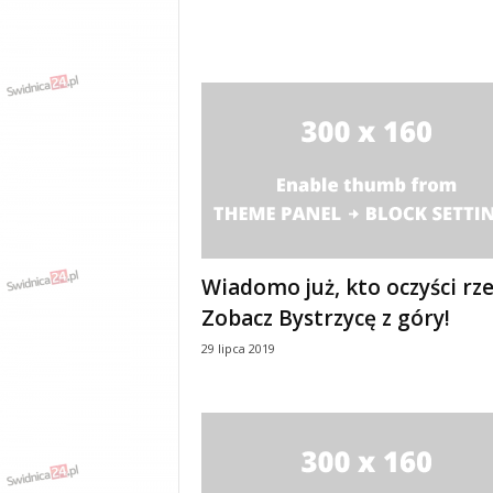
w
k
a
,
k
u
l
t
u
r
a
,
p
Wiadomo już, kto oczyści rze
o
Zobacz Bystrzycę z góry!
l
i
29 lipca 2019
t
y
k
a
,
w