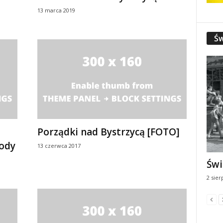
13 marca 2019
Św
Porządki nad Bystrzycą [FOTO]
wody
13 czerwca 2017
Świ
2 sier