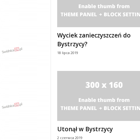
y
w
i
a
d
Wyciek zanieczyszczeń do
y
Bystrzycy?
,
w
18 lipca 2019
y
p
a
d
k
i
Utonął w Bystrzycy
2 czerwca 2019