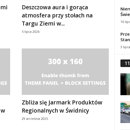
emi
Deszczowa aura i gorąca
Nier
Świe
atmosfera przy stołach na
16 lip
Targu Ziemi w...
5 lipca 2026
Prze
Stan
3 lipc
11
Zbliża się Jarmark Produktów
 w
Regionalnych w Świdnicy
29 września 2025