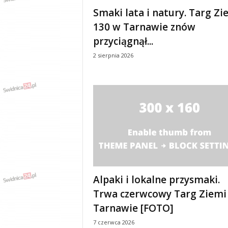
e
Smaki lata i natury. Targ Zi
n
130 w Tarnawie znów
i
a
przyciągnął...
,
2 sierpnia 2026
i
n
f
o
r
m
a
c
j
e
,
r
Alpaki i lokalne przysmaki.
o
Trwa czerwcowy Targ Ziemi
z
Tarnawie [FOTO]
r
y
7 czerwca 2026