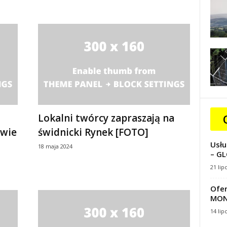
Lokalni twórcy zapraszają na
awie
świdnicki Rynek [FOTO]
Usłu
18 maja 2024
– GL
21 lip
Ofer
MON
14 lip