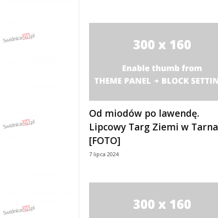
w
k
a
,
k
u
l
t
u
r
a
Od miodów po lawendę.
,
p
Lipcowy Targ Ziemi w Tarn
o
[FOTO]
l
i
7 lipca 2024
t
y
k
a
,
w