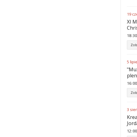
19
cz
XI M
Chri
18
:
30
Zob
5
lipi
"Muz
ple
16
:
00
Zob
3
sie
Krea
Jord
12
:
00