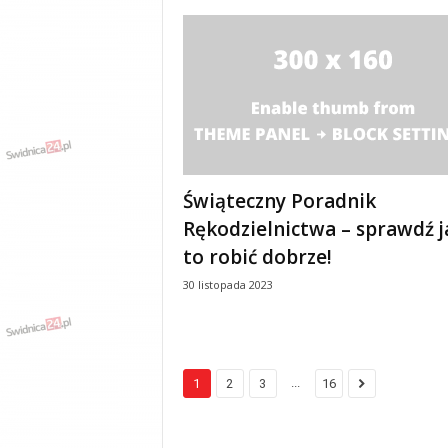
Świąteczny Poradnik
Rękodzielnictwa – sprawdź j
to robić dobrze!
30 listopada 2023
...
1
2
3
16