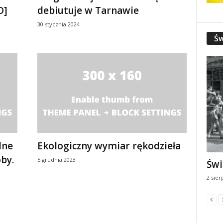
O]
debiutuje w Tarnawie
30 stycznia 2024
Św
lne
Ekologiczny wymiar rękodzieła
by.
5 grudnia 2023
Świ
2 sier