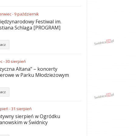
erwiec
-
9
październik
iędzynarodowy Festiwal im.
stiana Schlaga [PROGRAM]
acz
ec
-
30
sierpień
yczna Altana" – koncerty
nerowe w Parku Młodzieżowym
acz
rpień
-
31
sierpień
tywny sierpień w Ogródku
anowskim w Świdnicy