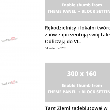
y
w
i
a
d
Rękodzielnicy i lokalni twór
y
znów zaprezentują swój tale
,
w
Odliczają do VI...
y
14 kwietnia 2024
p
a
d
k
i
Targ Ziemi zadebiutował w