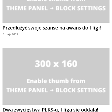
Przedłużyć swoje szanse na awans do I ligi!
5 maja 2017
Dwa zwycięstwa PLKS-u, I liga się oddala!