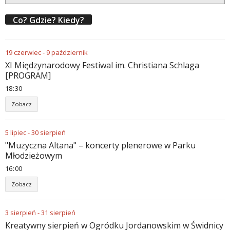
Co? Gdzie? Kiedy?
19
czerwiec
-
9
październik
XI Międzynarodowy Festiwal im. Christiana Schlaga
[PROGRAM]
18
:
30
Zobacz
5
lipiec
-
30
sierpień
"Muzyczna Altana" – koncerty plenerowe w Parku
Młodzieżowym
16
:
00
Zobacz
3
sierpień
-
31
sierpień
Kreatywny sierpień w Ogródku Jordanowskim w Świdnicy