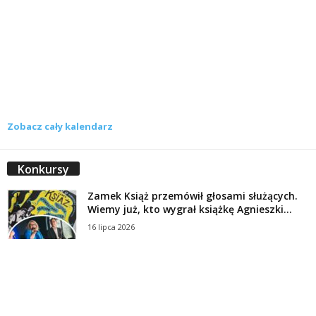
Zobacz cały kalendarz
Konkursy
Zamek Książ przemówił głosami służących.
Wiemy już, kto wygrał książkę Agnieszki...
16 lipca 2026
Historie służących Zamku Książ. Wygraj
najnowszą książkę Świdniczanki Agnieszki
Dobkiewicz
5 lipca 2026