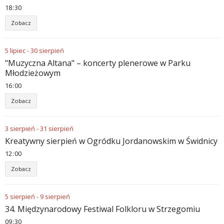
18
:
30
Zobacz
5
lipiec
-
30
sierpień
"Muzyczna Altana" – koncerty plenerowe w Parku
Młodzieżowym
16
:
00
Zobacz
3
sierpień
-
31
sierpień
Kreatywny sierpień w Ogródku Jordanowskim w Świdnicy
12
:
00
Zobacz
5
sierpień
-
9
sierpień
34. Międzynarodowy Festiwal Folkloru w Strzegomiu
09
:
30