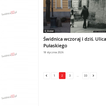
0_Slider
Świdnica wczoraj i dziś. Ulic
Pułaskiego
18 stycznia 2026
...
1
2
3
33