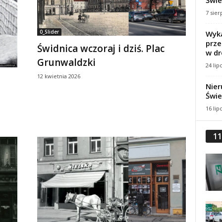
Świe
7 sier
0_Slider
Wyka
prze
Świdnica wczoraj i dziś. Plac
w dr
Grunwaldzki
24 lip
12 kwietnia 2026
Nier
Świe
16 lip
11