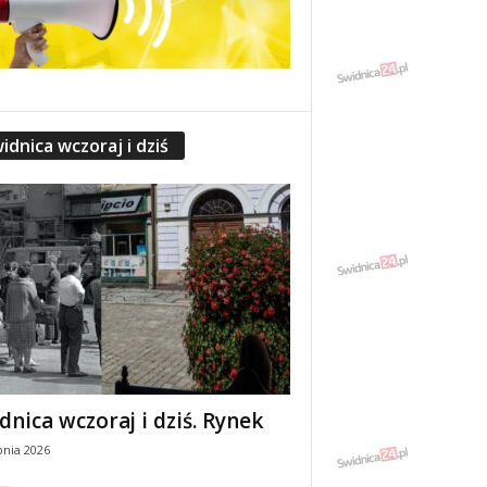
idnica wczoraj i dziś
dnica wczoraj i dziś. Rynek
pnia 2026