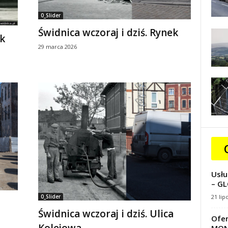
0_Slider
Świdnica wczoraj i dziś. Rynek
ek
29 marca 2026
Usłu
– GL
0_Slider
21 lip
a
Świdnica wczoraj i dziś. Ulica
Ofer
Kolejowa