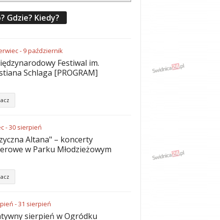
? Gdzie? Kiedy?
erwiec
-
9
październik
iędzynarodowy Festiwal im.
stiana Schlaga [PROGRAM]
acz
ec
-
30
sierpień
yczna Altana" – koncerty
nerowe w Parku Młodzieżowym
acz
rpień
-
31
sierpień
tywny sierpień w Ogródku