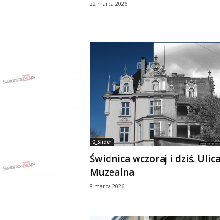
22 marca 2026
y
w
i
a
d
y
,
w
y
p
a
d
k
i
0_Slider
Świdnica wczoraj i dziś. Ulic
Muzealna
8 marca 2026