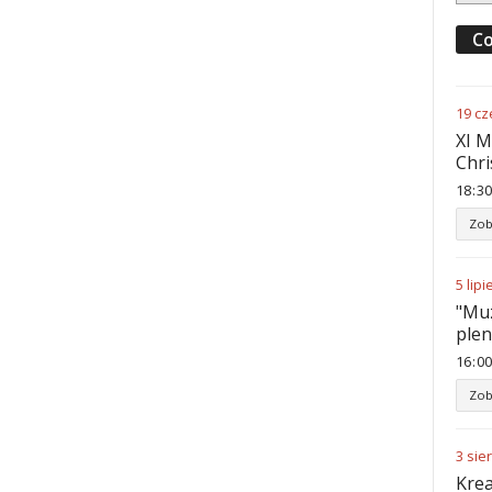
Co
19
cz
XI M
Chri
18
:
30
Zob
5
lipi
"Muz
ple
16
:
00
Zob
3
sie
Krea