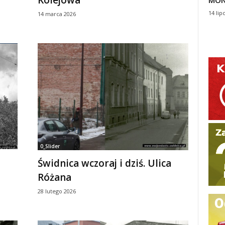
MON
14 lip
14 marca 2026
0_Slider
a
Świdnica wczoraj i dziś. Ulica
Różana
28 lutego 2026