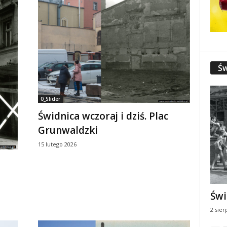
Św
0_Slider
Świdnica wczoraj i dziś. Plac
Grunwaldzki
15 lutego 2026
a
Świ
2 sier