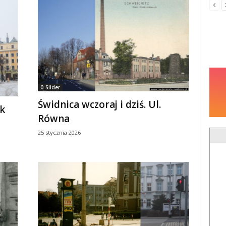
0_Slider
Świdnica wczoraj i dziś. Ul.
ek
Równa
25 stycznia 2026