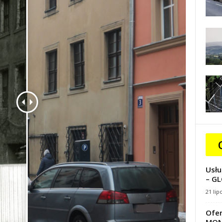
Usłu
– GL
21 lip
Ofer