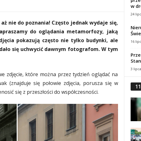
prze
w dr
24 lip
 aż nie do poznania! Często jednak wydaje się,
Nier
Zapraszamy do oglądania metamorfozy, jaką
Świe
djęcia pokazują często nie tylko budynki, ale
16 lip
 udało się uchwycić dawnym fotografom. W tym
Prze
Stan
3 lipc
 zdjęcie, które można przez tydzień oglądać na
wak (znajduje się połowie zdjęcia, porusza się w
11
nosić się z przeszłości do współczesności.