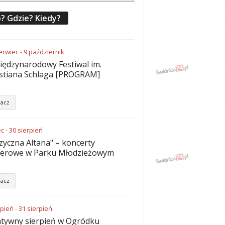
? Gdzie? Kiedy?
erwiec
-
9
październik
iędzynarodowy Festiwal im.
stiana Schlaga [PROGRAM]
acz
ec
-
30
sierpień
yczna Altana" – koncerty
nerowe w Parku Młodzieżowym
acz
rpień
-
31
sierpień
tywny sierpień w Ogródku