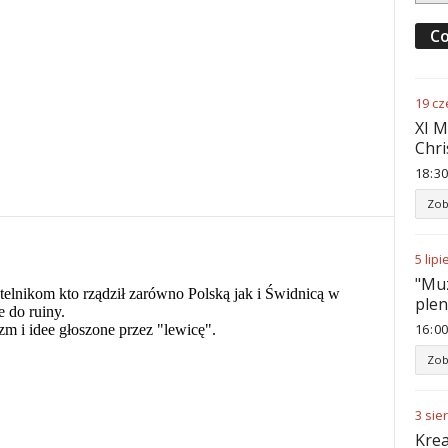
Co
19
cz
XI M
Chri
18
:
30
Zob
5
lipi
"Muz
ple
16
:
00
Zob
3
sie
Krea