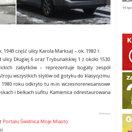
MON
14 lip
. 1949 część ulicy Karola Marksa) – ok. 1982 r.
 ulicy Długiej 6 oraz Trybunalskiej 1 z około 1530
nickich zabytków – reprezentuje bogaty zespół
troju wszystkich stylów od gotyku do klasycyzmu.
w 1980 roku odkryto tu m.in. wczesnorenesansowe
skach i belkach sufitu. Kamienica odrestaurowana
 z
Portalu Świdnica Moje Miasto.
ki