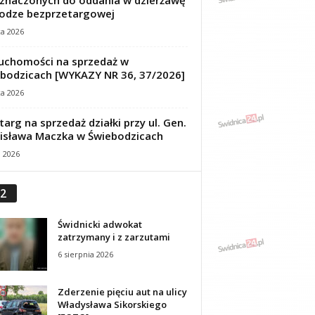
znaczonych do oddania w dzierżawę
odze bezprzetargowej
ca 2026
uchomości na sprzedaż w
bodzicach [WYKAZY NR 36, 37/2026]
ca 2026
targ na sprzedaż działki przy ul. Gen.
isława Maczka w Świebodzicach
a 2026
2
Świdnicki adwokat
zatrzymany i z zarzutami
6 sierpnia 2026
Zderzenie pięciu aut na ulicy
Władysława Sikorskiego