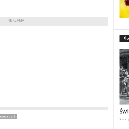
REKLAMA
Św
Świ
RAJ I DZIŚ
2 sier