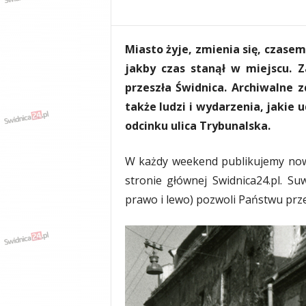
e
n
i
Miasto żyje, zmienia się, czasem
a
,
jakby czas stanął w miejscu. 
i
przeszła Świdnica. Archiwalne z
n
także ludzi i wydarzenia, jakie
f
o
odcinku ulica Trybunalska.
r
m
W każdy weekend publikujemy nowe
a
c
stronie głównej Swidnica24.pl. Su
j
prawo i lewo) pozwoli Państwu prze
e
,
r
o
z
r
y