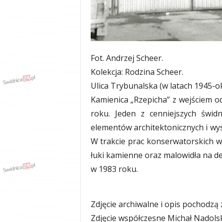
y
w
i
a
d
Fot. Andrzej Scheer.
y
Kolekcja: Rodzina Scheer.
,
w
Ulica Trybunalska (w latach 1945-ok
y
Kamienica „Rzepicha” z wejściem od
p
roku. Jeden z cenniejszych świd
a
d
elementów architektonicznych i wys
k
W trakcie prac konserwatorskich 
i
łuki kamienne oraz malowidła na de
w 1983 roku.
Zdjęcie archiwalne i opis pochodzą
Zdjęcie współczesne Michał Nadols