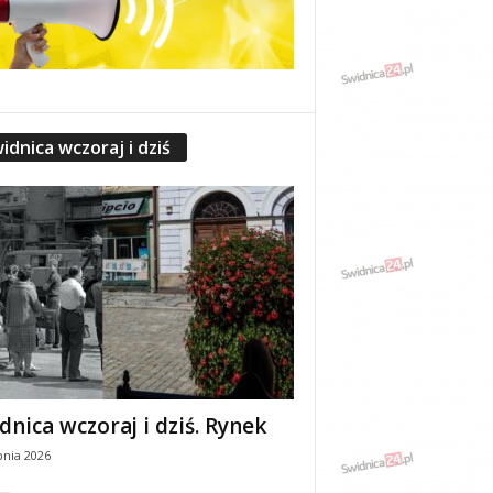
idnica wczoraj i dziś
dnica wczoraj i dziś. Rynek
pnia 2026