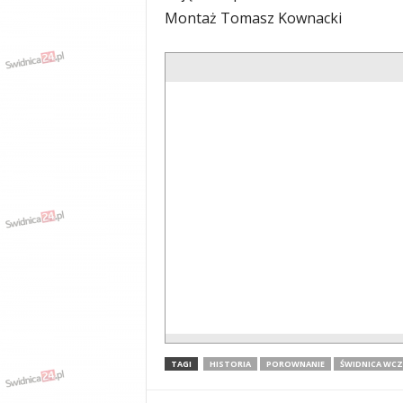
Montaż Tomasz Kownacki
TAGI
HISTORIA
POROWNANIE
ŚWIDNICA WCZO