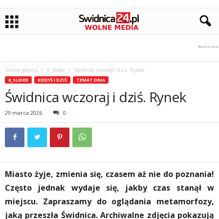
Strona główna
0_Slider
Świdnica wczoraj i dziś. Rynek
0_SLIDER
KIEDYŚ I DZIŚ
TEMAT DNIA
Świdnica wczoraj i dziś. Rynek
29 marca 2026
0
Miasto żyje, zmienia się, czasem aż nie do poznania!
Często jednak wydaje się, jakby czas stanął w
miejscu. Zapraszamy do oglądania metamorfozy,
jaką przeszła Świdnica. Archiwalne zdjęcia pokazują