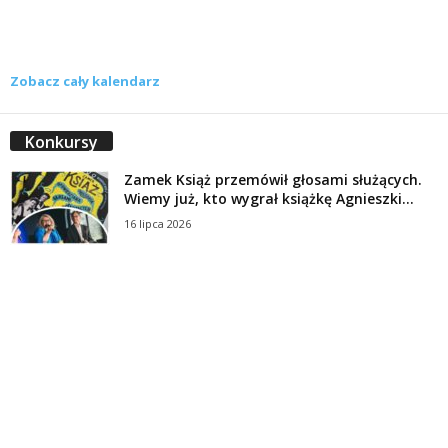
Zobacz cały kalendarz
Konkursy
Zamek Książ przemówił głosami służących.
Wiemy już, kto wygrał książkę Agnieszki...
16 lipca 2026
Historie służących Zamku Książ. Wygraj
najnowszą książkę Świdniczanki Agnieszki
Dobkiewicz
5 lipca 2026
Polityka prywatności
Kontakt
© Wydawca: Portal Swidnica24.pl, Marek Kowalski, Rynek 33/4, 58-100 Świdnica.
Redakcja Swidnica24.pl zastrzega sobie prawo do redagowania