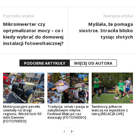
Poprzedni artykuł
Następny artykuł
Mikroinwerter czy
Myślała, że pomaga
optymalizator mocy – co i
siostrze. Straciła blisko
kiedy wybrać do domowej
tysiąc złotych
instalacji fotowoltaicznej?
PODOBNE ARTYKUŁY
WIĘCEJ OD AUTORA
Motoryzacyjne perełki
Tradycja, smak i pasja w
Świdniccy piłkarze
zawitały na drogi
zabytkowym młynie.
walczą na wyjeździe z
regionu. Wśród nich 92-
Festiwal Mąki po raz
Iskrą [RELACJA LIVE]
letni Daimler
dziesiąty [FOTO/VIDEO]
[FOTO/VIDEO]