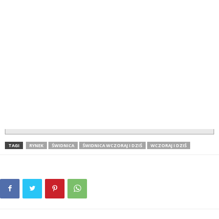
TAGI
RYNEK
ŚWIDNICA
ŚWIDNICA WCZORAJ I DZIŚ
WCZORAJ I DZIŚ