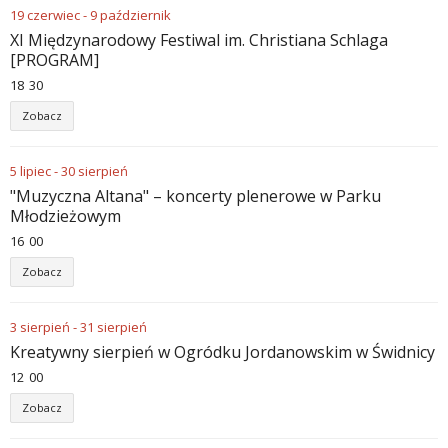
19
czerwiec
-
9
październik
XI Międzynarodowy Festiwal im. Christiana Schlaga
[PROGRAM]
18
:
30
Zobacz
5
lipiec
-
30
sierpień
"Muzyczna Altana" – koncerty plenerowe w Parku
Młodzieżowym
16
:
00
Zobacz
3
sierpień
-
31
sierpień
Kreatywny sierpień w Ogródku Jordanowskim w Świdnicy
12
:
00
Zobacz