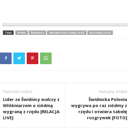
TAGI
RYNEK
ŚWIDNICA
ŚWIDNICA WCZORAJ I DZIŚ
WCZORAJ I DZIŚ
Poprzedni artykuł
Następny artykuł
Lider ze Świdnicy walczy z
Świdnicka Polonia
Włókniarzem o siódmą
wygrywa po raz siódmy z
wygraną z rzędu [RELACJA
rzędu i otwiera tabelę
LIVE]
rozgrywek [FOTO]