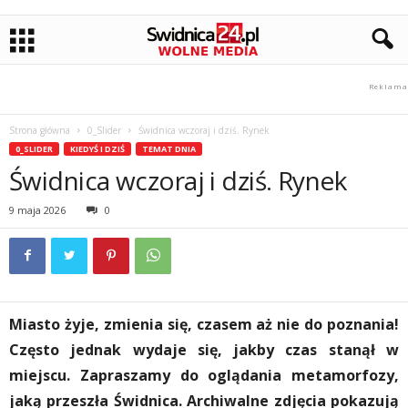
Strona główna
0_Slider
Świdnica wczoraj i dziś. Rynek
0_SLIDER
KIEDYŚ I DZIŚ
TEMAT DNIA
Świdnica wczoraj i dziś. Rynek
9 maja 2026
0
Miasto żyje, zmienia się, czasem aż nie do poznania!
Często jednak wydaje się, jakby czas stanął w
miejscu. Zapraszamy do oglądania metamorfozy,
jaką przeszła Świdnica. Archiwalne zdjęcia pokazują