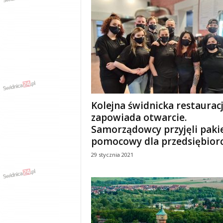
e
n
i
a
,
i
n
f
o
r
Kolejna świdnicka restaurac
m
zapowiada otwarcie.
a
Samorządowcy przyjęli paki
c
pomocowy dla przedsiębior
j
e
29 stycznia 2021
,
r
o
z
r
y