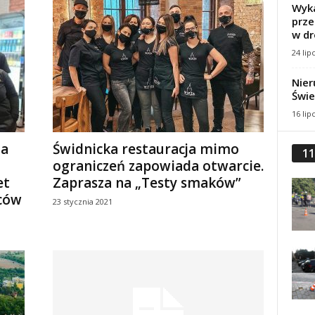
Wyka
prze
w dr
24 lip
Nier
Świe
16 lip
ja
Świdnicka restauracja mimo
11
ograniczeń zapowiada otwarcie.
et
Zaprasza na „Testy smaków”
ców
23 stycznia 2021