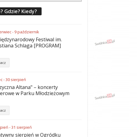
? Gdzie? Kiedy?
erwiec
-
9
październik
iędzynarodowy Festiwal im.
stiana Schlaga [PROGRAM]
acz
ec
-
30
sierpień
yczna Altana" – koncerty
nerowe w Parku Młodzieżowym
acz
rpień
-
31
sierpień
tywny sierpień w Ogródku