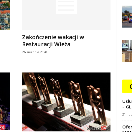
Zakończenie wakacji w
Restauracji Wieża
26 sierpnia 2020
Usłu
– GL
21 lip
Ofer