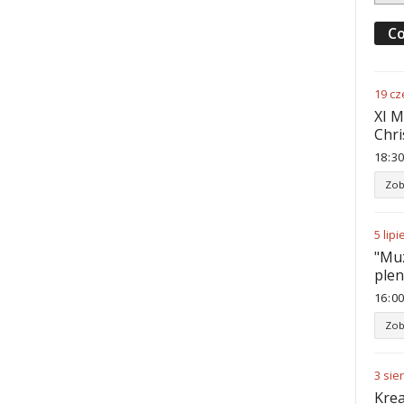
Co
19
cz
XI M
Chri
18
:
30
Zob
5
lipi
"Muz
ple
16
:
00
Zob
3
sie
Krea