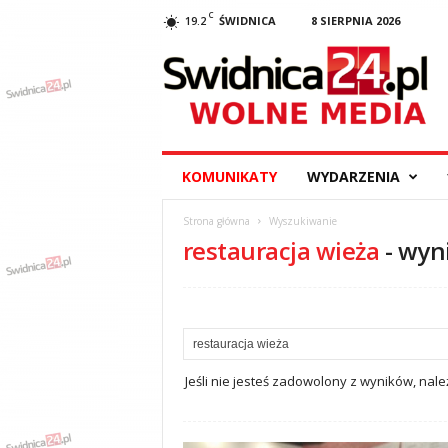
C
19.2
ŚWIDNICA
8 SIERPNIA 2026
S
w
i
d
n
i
c
KOMUNIKATY
WYDARZENIA
a
2
Strona główna
Wyszukiwanie
4
restauracja wieża
-
wyn
.
p
l
–
w
y
d
Jeśli nie jesteś zadowolony z wyników, na
a
r
z