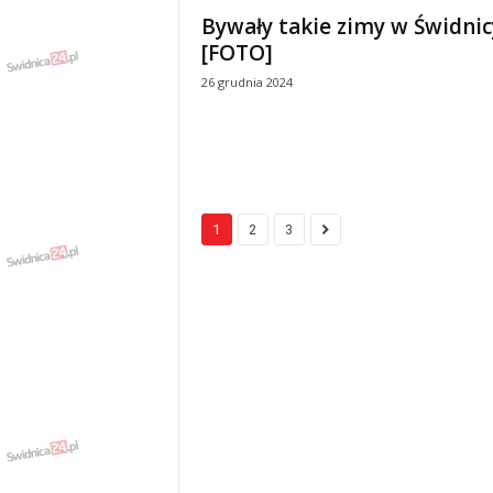
Bywały takie zimy w Świdnic
[FOTO]
26 grudnia 2024
1
2
3