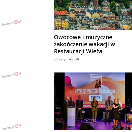
w
k
a
,
k
u
Owocowe i muzyczne
l
zakończenie wakacji w
t
Restauracji Wieża
u
r
27 sierpnia 2020
a
,
p
o
l
i
t
y
k
a
,
w