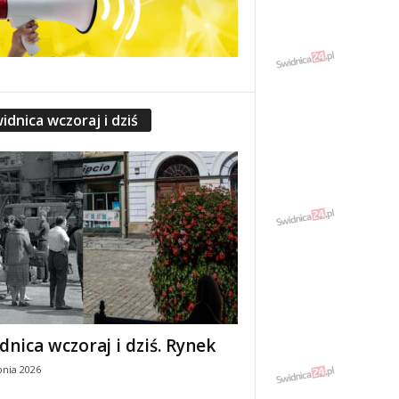
idnica wczoraj i dziś
dnica wczoraj i dziś. Rynek
pnia 2026