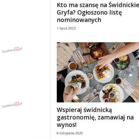
Kto ma szansę na Świdnicki
y
Gryfa? Ogłoszono listę
w
i
nominowanych
a
1 lipca 2023
d
y
,
w
y
p
a
d
k
i
Wspieraj świdnicką
gastronomię, zamawiaj na
wynos!
8 listopada 2020