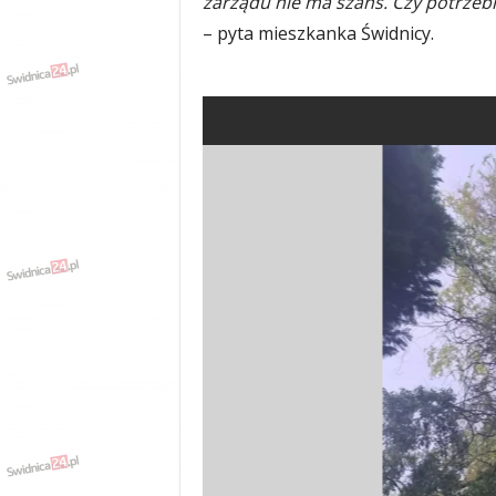
zarządu nie ma szans. Czy potrzebn
– pyta mieszkanka Świdnicy.