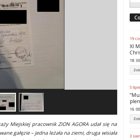
Co
19
cz
XI M
Chri
18
:
30
Zob
5
lipi
"Muz
ple
16
:
00
Zob
raży Miejskiej pracownik ZiON AGORA udał się na
ane gałęzie – jedna leżała na ziemi, druga wisiała
3
sie