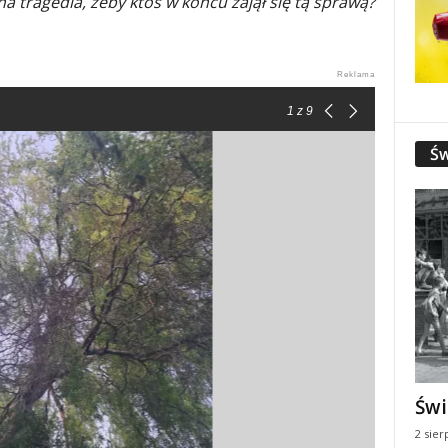
a tragedia, żeby ktoś w końcu zajął się tą sprawą?
1
z 9
Św
Świ
2 sier