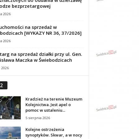
znaczonych do oddania w dzierżawę
odze bezprzetargowej
ca 2026
uchomości na sprzedaż w
bodzicach [WYKAZY NR 36, 37/2026]
ca 2026
targ na sprzedaż działki przy ul. Gen.
isława Maczka w Świebodzicach
a 2026
2
Kradzież na terenie Muzeum
Kolejnictwa. Jest apel o
pomoc w ustaleniu...
5 sierpnia 2026
Kolejne ostrzeżenia
synoptyków. Skwar, a w nocy