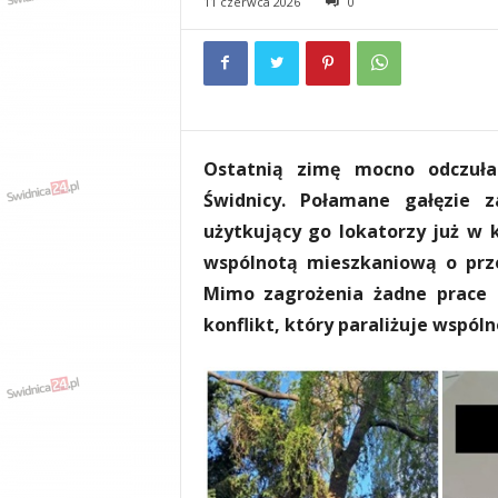
11 czerwca 2026
0
e
n
i
a
,
i
n
Ostatnią zimę mocno odczuła
f
o
Świdnicy. Połamane gałęzie 
r
użytkujący go lokatorzy już w k
m
wspólnotą mieszkaniową o prze
a
c
Mimo zagrożenia żadne prace d
j
konflikt, który paraliżuje wspó
e
,
r
o
z
r
y