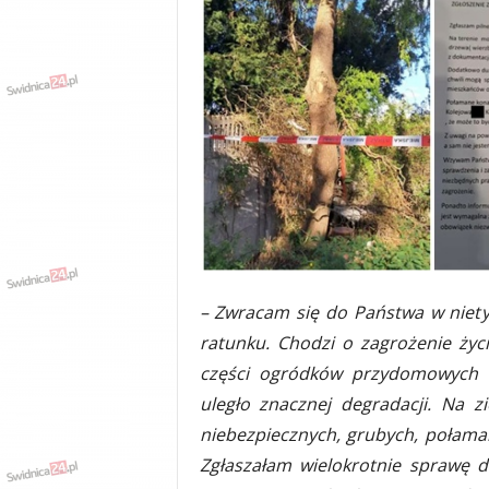
w
k
a
,
k
u
l
t
u
r
a
,
p
o
– Zwracam się do Państwa w nietyp
l
ratunku. Chodzi o zagrożenie życia
i
t
części ogródków przydomowych ro
y
uległo znacznej degradacji. Na 
k
niebezpiecznych, grubych, połama
a
,
Zgłaszałam wielokrotnie sprawę 
w