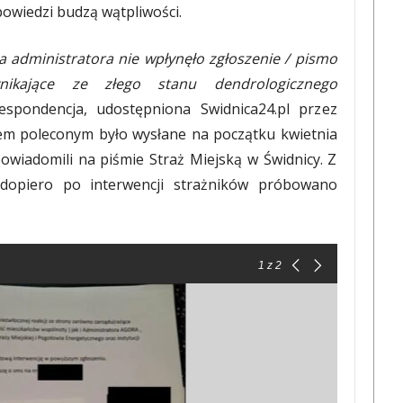
powiedzi budzą wątpliwości.
a administratora nie wpłynęło zgłoszenie / pismo
nikające ze złego stanu dendrologicznego
spondencja, udostępniona Swidnica24.pl przez
stem poleconym było wysłane na początku kwietnia
owiadomili na piśmie Straż Miejską w Świdnicy. Z
 dopiero po interwencji strażników próbowano
1
z 2