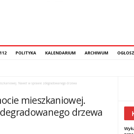
112
POLITYKA
KALENDARIUM
ARCHIWUM
OGŁOSZ
ieszkaniowej. Nawet w sprawie zdegradowanego drzewa
nocie mieszkaniowej.
zdegradowanego drzewa
Wyka