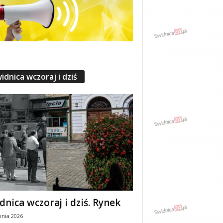
idnica wczoraj i dziś
dnica wczoraj i dziś. Rynek
pnia 2026