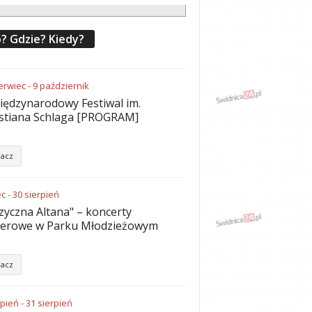
? Gdzie? Kiedy?
erwiec
-
9
październik
iędzynarodowy Festiwal im.
stiana Schlaga [PROGRAM]
acz
ec
-
30
sierpień
yczna Altana" – koncerty
nerowe w Parku Młodzieżowym
acz
rpień
-
31
sierpień