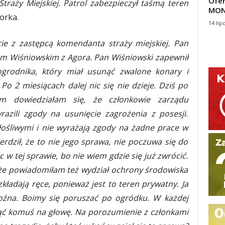
Ofer
traży Miejskiej. Patrol zabezpieczył taśmą teren
MON
orka.
14 lip
ie z zastępcą komendanta straży miejskiej. Pan
 Wiśniowskim z Agora. Pan Wiśniowski zapewnił
grodnika, który miał usunąć zwalone konary i
o 2 miesiącach dalej nic się nie dzieje. Dziś po
 dowiedziałam się, że członkowie zarządu
razili zgody na usunięcie zagrożenia z posesji.
ośliwymi i nie wyrażają zgody na żadne prace w
rdził, że to nie jego sprawa, nie poczuwa się do
w tej sprawie, bo nie wiem gdzie się już zwrócić.
że powiadomiłam też wydział ochrony środowiska
kładają ręce, ponieważ jest to teren prywatny. Ja
roźna. Boimy się poruszać po ogródku. W każdej
ąć komuś na głowę. Na porozumienie z członkami