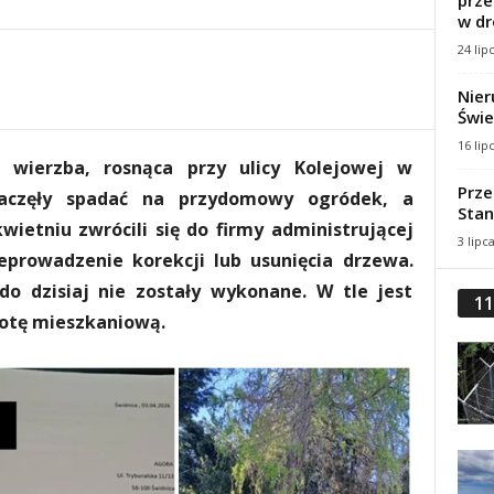
prze
w dr
24 lip
Nier
Świe
16 lip
 wierzba, rosnąca przy ulicy Kolejowej w
Prze
zaczęły spadać na przydomowy ogródek, a
Stan
wietniu zwrócili się do firmy administrującej
3 lipc
prowadzenie korekcji lub usunięcia drzewa.
o dzisiaj nie zostały wykonane. W tle jest
11
lnotę mieszkaniową.