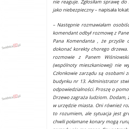
nie reaguje. Zgłosiłam sprawę do S
y
jako niebezpieczny
– napisała lokat
w
i
a
– Następnie rozmawiałam osobiśc
d
komendant odbył rozmowę z Panem
y
Pana Komendanta , że przyśle o
,
w
dokonać korekty chorego drzewa. P
y
rozmowie z Panem Wiśniowskim
p
(wspólnoty mieszkaniowej) nie wy
a
d
Członkowie zarządu są osobami zł
k
budynku nr 13. Administrator stwie
i
odpowiedzialności. Proszę o pomoc 
Drzewo zagraża ludziom. Dodam, 
w urzędzie miasta. Oni również roz
to rozumiem, ale sytuacja jest g
chwili połamane konary mogą run