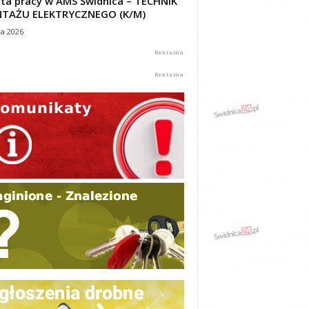
ta pracy w AMS Świdnica – TECHNIK
TAŻU ELEKTRYCZNEGO (K/M)
ca 2026