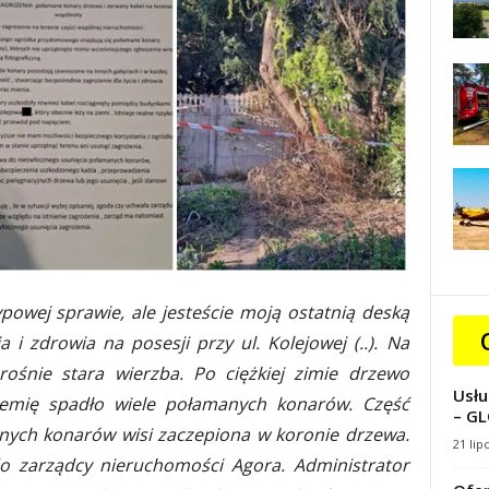
owej sprawie, ale jesteście moją ostatnią deską
 i zdrowia na posesji przy ul. Kolejowej (..). Na
śnie stara wierzba. Po ciężkiej zimie drzewo
Usłu
ziemię spadło wiele połamanych konarów. Część
– GL
nych konarów wisi zaczepiona w koronie drzewa.
21 lip
do zarządcy nieruchomości Agora. Administrator