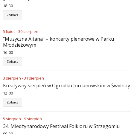
18
:
30
Zobacz
5
lipiec
-
30
sierpień
"Muzyczna Altana" – koncerty plenerowe w Parku
Młodzieżowym
16
:
00
Zobacz
3
sierpień
-
31
sierpień
Kreatywny sierpień w Ogródku Jordanowskim w Świdnicy
12
:
00
Zobacz
5
sierpień
-
9
sierpień
34. Międzynarodowy Festiwal Folkloru w Strzegomiu
09
:
30