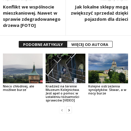
Konflikt we wspólnocie
Jak lokalne sklepy mogą
mieszkaniowej. Nawet w
zwiększyć sprzedaż dzięki
sprawie zdegradowanego
pojazdom dla dzieci
drzewa [FOTO]
PODOBNE ARTYKUŁY
WIĘCEJ OD AUTORA
Nieco chłodniej, ale
Kradzież na terenie
Kolejne ostrzeżenia
możliwe burze
Muzeum Kolejnictwa.
synoptyków. Skwar, a w
Jest apel o pomoc w
nocy burze
ustaleniu tożsamości
sprawców [VIDEO]