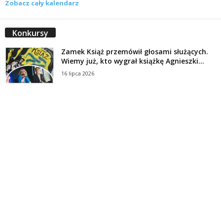
Zobacz cały kalendarz
Konkursy
Zamek Książ przemówił głosami służących.
Wiemy już, kto wygrał książkę Agnieszki...
16 lipca 2026
Historie służących Zamku Książ. Wygraj
najnowszą książkę Świdniczanki Agnieszki
Dobkiewicz
5 lipca 2026
Polityka prywatności
Kontakt
© Wydawca: Portal Swidnica24.pl, Marek Kowalski, Rynek 33/4, 58-100 Świdnica.
Redakcja Swidnica24.pl zastrzega sobie prawo do redagowania
niezamawianych, nadesłanych tekstów.
Redakcja nie odpowiada za treść publikowanych reklam i
artykułów sponsorowanych.