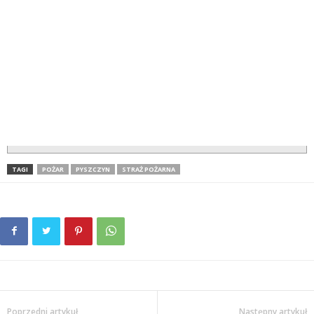
TAGI
POŻAR
PYSZCZYN
STRAŻ POŻARNA
Poprzedni artykuł
Następny artykuł