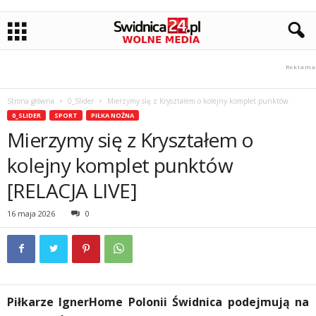
Strona główna
0_Slider
Mierzymy się z Kryształem o kolejny komplet punktów
0_SLIDER
SPORT
PIŁKA NOŻNA
Mierzymy się z Kryształem o
kolejny komplet punktów
[RELACJA LIVE]
16 maja 2026
0
Piłkarze IgnerHome Polonii Świdnica podejmują na