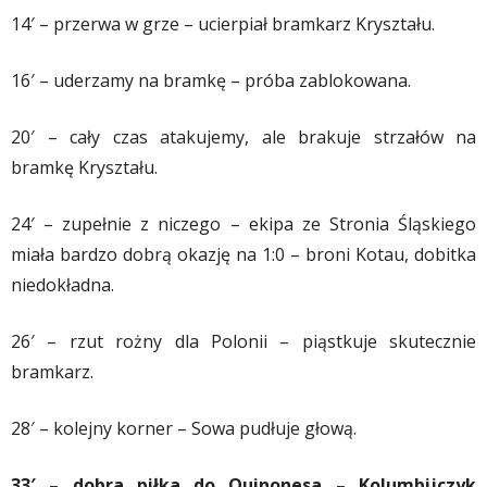
14′ – przerwa w grze – ucierpiał bramkarz Kryształu.
16′ – uderzamy na bramkę – próba zablokowana.
20′ – cały czas atakujemy, ale brakuje strzałów na
bramkę Kryształu.
24′ – zupełnie z niczego – ekipa ze Stronia Śląskiego
miała bardzo dobrą okazję na 1:0 – broni Kotau, dobitka
niedokładna.
26′ – rzut rożny dla Polonii – piąstkuje skutecznie
bramkarz.
28′ – kolejny korner – Sowa pudłuje głową.
33′ – dobra piłka do Quinonesa – Kolumbijczyk