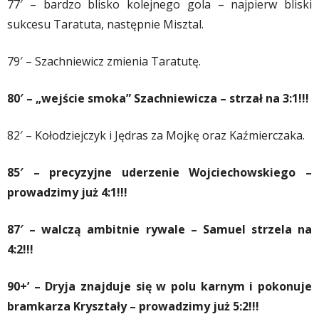
77′ – bardzo blisko kolejnego gola – najpierw bliski
sukcesu Taratuta, następnie Misztal.
79′ – Szachniewicz zmienia Taratutę.
80′ – „wejście smoka” Szachniewicza – strzał na 3:1!!!
82′ – Kołodziejczyk i Jędras za Mojkę oraz Kaźmierczaka.
85′ – precyzyjne uderzenie Wojciechowskiego –
prowadzimy już 4:1!!!
87′ – walczą ambitnie rywale – Samuel strzela na
4:2!!!
90+’ – Dryja znajduje się w polu karnym i pokonuje
bramkarza Kryształy – prowadzimy już 5:2!!!