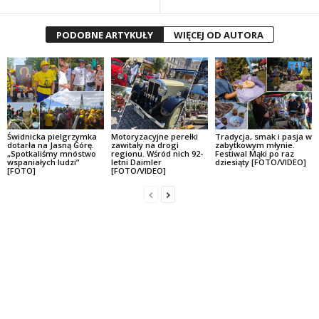
PODOBNE ARTYKUŁY
WIĘCEJ OD AUTORA
Świdnicka pielgrzymka
Motoryzacyjne perełki
Tradycja, smak i pasja w
dotarła na Jasną Górę.
zawitały na drogi
zabytkowym młynie.
„Spotkaliśmy mnóstwo
regionu. Wśród nich 92-
Festiwal Mąki po raz
wspaniałych ludzi”
letni Daimler
dziesiąty [FOTO/VIDEO]
[FOTO]
[FOTO/VIDEO]