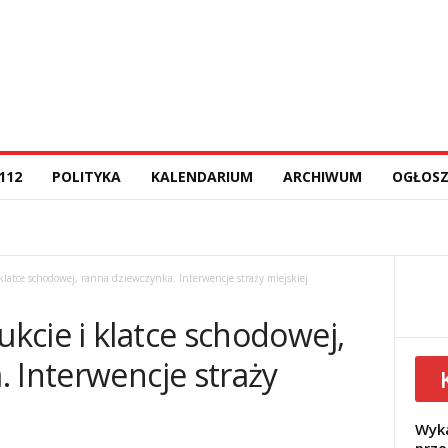
112
POLITYKA
KALENDARIUM
ARCHIWUM
OGŁOSZ
latce schodowej, ranna dziewczynka. Interwencje straży miejskiej
kcie i klatce schodowej,
 Interwencje straży
Wyka