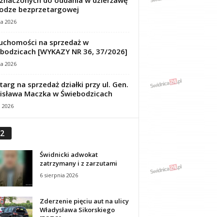
znaczonych do oddania w dzierżawę
odze bezprzetargowej
ca 2026
uchomości na sprzedaż w
bodzicach [WYKAZY NR 36, 37/2026]
ca 2026
targ na sprzedaż działki przy ul. Gen.
isława Maczka w Świebodzicach
a 2026
2
Świdnicki adwokat
zatrzymany i z zarzutami
6 sierpnia 2026
Zderzenie pięciu aut na ulicy
Władysława Sikorskiego