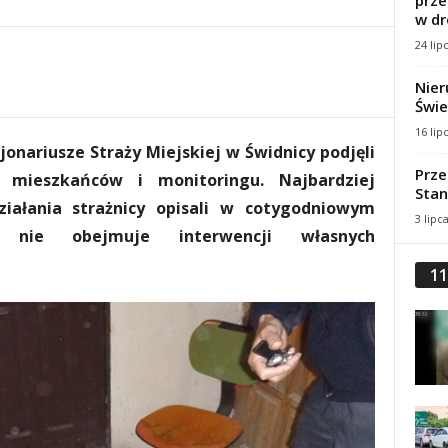
prze
w dr
24 lip
Nier
Świe
16 lip
jonariusze Straży Miejskiej w Świdnicy podjęli
Prze
 mieszkańców i monitoringu. Najbardziej
Stan
iałania strażnicy opisali w cotygodniowym
3 lipc
e nie obejmuje interwencji własnych
11