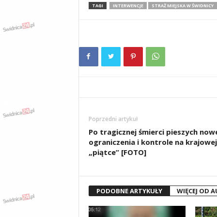
TAGI
INTERWENCJE
STRAŻ MIEJSKA W ŚWIDNICY
Poprzedni artykuł
Po tragicznej śmierci pieszych now
ograniczenia i kontrole na krajowej
„piątce” [FOTO]
PODOBNE ARTYKUŁY
WIĘCEJ OD 