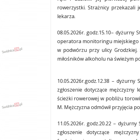
y
rowerzystki. Strażnicy przekazali j
w
lekarza.
i
a
d
08.05.2026r. godz.15.10– dyżurny S
y
operatora monitoringu miejskiego
,
w podwórzu przy ulicy Grodzkiej.
w
y
miłośników alkoholu na świeżym po
p
a
d
10.05.2026r.godz.12.38 – dyżurny S
k
zgłoszenie dotyczące mężczyzny l
i
ścieżki rowerowej w pobliżu torow
M. Mężczyzna odmówił przyjęcia pomo
11.05.2026r. godz.20.22 – dyżurny 
zgłoszenie dotyczące mężczyzny