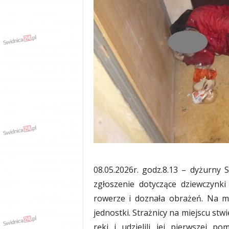
w
k
a
,
k
u
l
t
u
r
a
,
p
o
l
i
08.05.2026r. godz.8.13 – dyżurny S
t
zgłoszenie dotyczące dziewczynki
y
k
rowerze i doznała obrażeń. Na m
a
jednostki. Strażnicy na miejscu stwi
,
ręki i udzielili jej pierwszej 
w