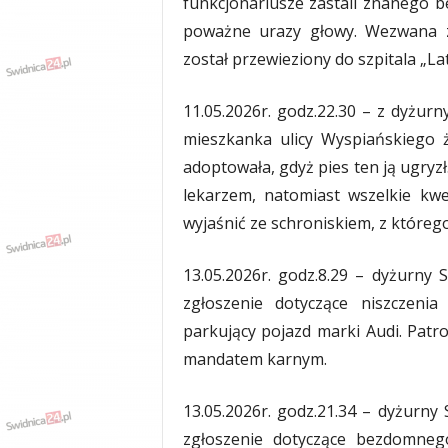
funkcjonariusze zastali znanego 
poważne urazy głowy. Wezwana 
został przewieziony do szpitala „La
11.05.2026r. godz.22.30 – z dyżurn
mieszkanka ulicy Wyspiańskiego ż
adoptowała, gdyż pies ten ją ugryzł
lekarzem, natomiast wszelkie kw
wyjaśnić ze schroniskiem, z któreg
13.05.2026r. godz.8.29 – dyżurny S
zgłoszenie dotyczące niszczenia
parkujący pojazd marki Audi. Patro
mandatem karnym.
13.05.2026r. godz.21.34 – dyżurny 
zgłoszenie dotyczące bezdomneg