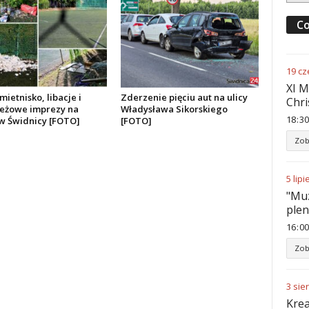
Co
19
cz
XI M
mietnisko, libacje i
Zderzenie pięciu aut na ulicy
Chri
eżowe imprezy na
Władysława Sikorskiego
18
:
30
 w Świdnicy [FOTO]
[FOTO]
Zob
5
lipi
"Muz
ple
16
:
00
Zob
3
sie
Krea