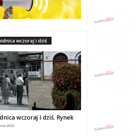
idnica wczoraj i dziś
dnica wczoraj i dziś. Rynek
pnia 2026