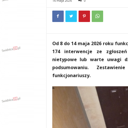
16 maja 2026
0
e
n
i
a
,
i
n
Od 8 do 14 maja 2026 roku funkc
f
o
174 interwencje ze zgłoszeń
r
nietypowe lub warte uwagi dz
m
podsumowaniu. Zestawieni
a
c
funkcjonariuszy.
j
e
,
r
o
z
r
y