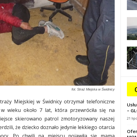
fot. Straż Miejska w Świdnicy
traży Miejskiej w Świdnicy otrzymał telefoniczne
Usłu
 w wieku około 7 lat, która przewróciła się na
– GL
iejsce skierowano patrol zmotoryzowany naszej
21 lip
erdzili, że dziecko doznało jedynie lekkiego otarcia
Ofer
pomocy. Po chwili na miejscu pojawiła się mama