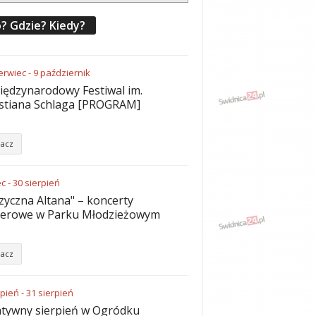
? Gdzie? Kiedy?
erwiec
-
9
październik
iędzynarodowy Festiwal im.
stiana Schlaga [PROGRAM]
acz
ec
-
30
sierpień
yczna Altana" – koncerty
nerowe w Parku Młodzieżowym
acz
rpień
-
31
sierpień
tywny sierpień w Ogródku