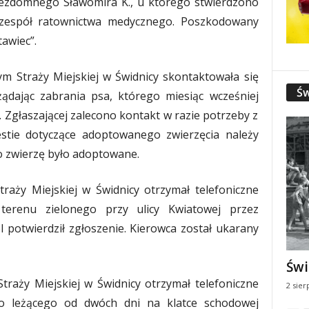
bezdomnego Sławomira K., u którego stwierdzono
zespół ratownictwa medycznego. Poszkodowany
tawiec”.
ym Straży Miejskiej w Świdnicy skontaktowała się
Św
ądając zabrania psa, którego miesiąc wcześniej
. Zgłaszającej zalecono kontakt w razie potrzeby z
estie dotyczące adoptowanego zwierzęcia należy
o zwierzę było adoptowane.
traży Miejskiej w Świdnicy otrzymał telefoniczne
 terenu zielonego przy ulicy Kwiatowej przez
l potwierdził zgłoszenie. Kierowca został ukarany
Świ
Straży Miejskiej w Świdnicy otrzymał telefoniczne
2 sier
o leżącego od dwóch dni na klatce schodowej