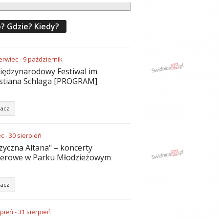
? Gdzie? Kiedy?
erwiec
-
9
październik
iędzynarodowy Festiwal im.
stiana Schlaga [PROGRAM]
acz
ec
-
30
sierpień
yczna Altana" – koncerty
nerowe w Parku Młodzieżowym
acz
rpień
-
31
sierpień