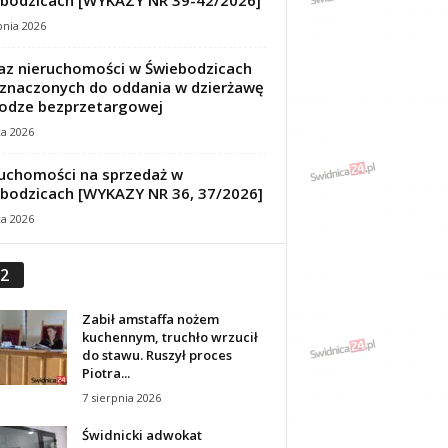
bodzicach [WYKAZY NR 39-42/2026]
pnia 2026
z nieruchomości w Świebodzicach
znaczonych do oddania w dzierżawę
odze bezprzetargowej
ca 2026
uchomości na sprzedaż w
bodzicach [WYKAZY NR 36, 37/2026]
ca 2026
2
Zabił amstaffa nożem
kuchennym, truchło wrzucił
do stawu. Ruszył proces
Piotra...
7 sierpnia 2026
Świdnicki adwokat