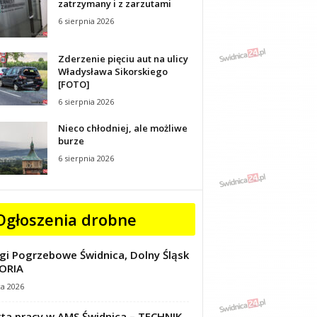
zatrzymany i z zarzutami
6 sierpnia 2026
Zderzenie pięciu aut na ulicy
Władysława Sikorskiego
[FOTO]
6 sierpnia 2026
Nieco chłodniej, ale możliwe
burze
6 sierpnia 2026
Ogłoszenia drobne
gi Pogrzebowe Świdnica, Dolny Śląsk
ORIA
ca 2026
ta pracy w AMS Świdnica – TECHNIK