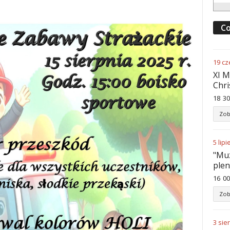
Co
19
cz
XI M
Chri
18
:
30
Zob
5
lipi
"Muz
ple
16
:
00
Zob
3
sie