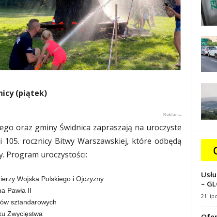
icy (piątek)
iego oraz gminy Świdnica zapraszają na uroczyste
 105. rocznicy Bitwy Warszawskiej, które odbędą
y. Program uroczystości:
Usłu
nierzy Wojska Polskiego i Ojczyzny
– GL
na Pawła II
21 lip
ztów sztandarowych
ku Zwycięstwa
Ofer