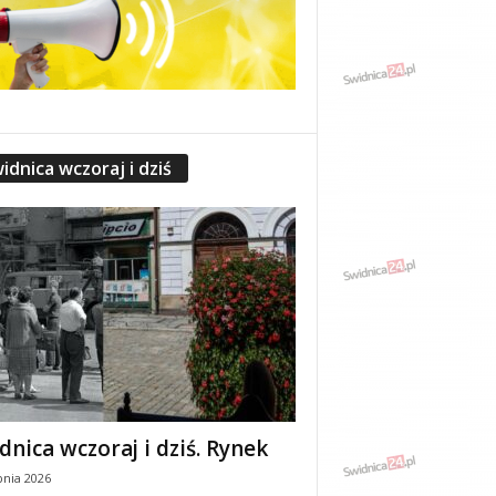
idnica wczoraj i dziś
dnica wczoraj i dziś. Rynek
pnia 2026