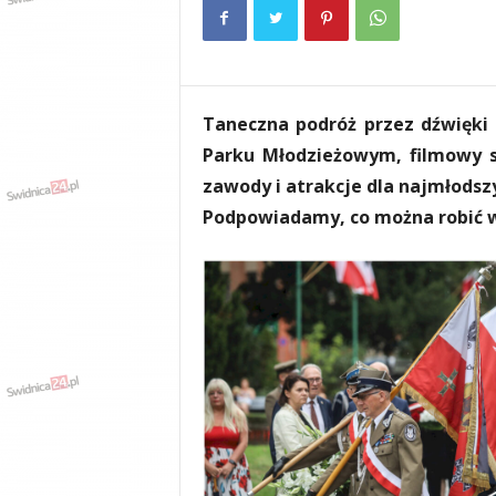
e
n
i
a
,
Taneczna podróż przez dźwięki
i
n
Parku Młodzieżowym, filmowy s
f
zawody i atrakcje dla najmłodsz
o
Podpowiadamy, co można robić 
r
m
a
c
j
e
,
r
o
z
r
y