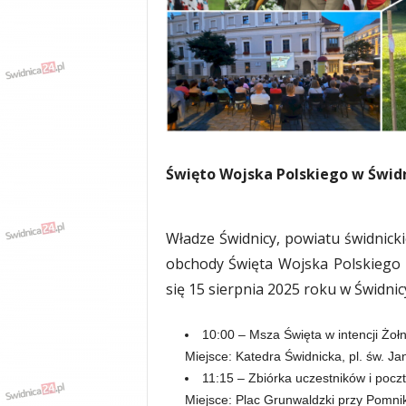
w
k
a
,
k
u
l
t
u
Święto Wojska Polskiego w Świdn
r
a
,
p
Władze Świdnicy, powiatu świdnick
o
obchody Święta Wojska Polskiego i
l
się 15 sierpnia 2025 roku w Świdnic
i
t
y
10:00 – Msza Święta w intencji Żoł
k
Miejsce: Katedra Świdnicka, pl. św. Ja
a
11:15 – Zbiórka uczestników i poc
,
Miejsce: Plac Grunwaldzki przy Pomni
w