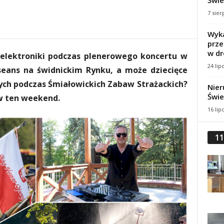
Świe
7 sier
Wyka
prze
w dr
 elektroniki podczas plenerowego koncertu w
24 lip
eans na świdnickim Rynku, a może dziecięce
ych podczas Śmiałowickich Zabaw Strażackich?
Nier
Świe
w ten weekend.
16 lip
11