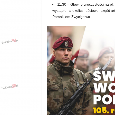
y
11:30 – Główne uroczystości na pl.
w
wystąpienia okolicznościowe, część art
i
Pomnikiem Zwycięstwa.
a
d
y
,
w
y
p
a
d
k
i