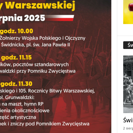
Św
Świ
2 sier