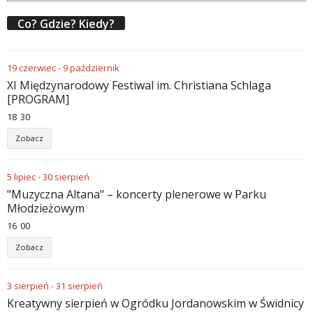
Co? Gdzie? Kiedy?
19
czerwiec
-
9
październik
XI Międzynarodowy Festiwal im. Christiana Schlaga
[PROGRAM]
18
:
30
Zobacz
5
lipiec
-
30
sierpień
"Muzyczna Altana" – koncerty plenerowe w Parku
Młodzieżowym
16
:
00
Zobacz
3
sierpień
-
31
sierpień
Kreatywny sierpień w Ogródku Jordanowskim w Świdnicy