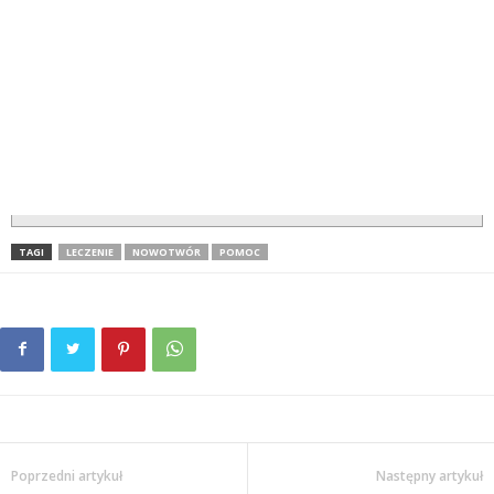
TAGI
LECZENIE
NOWOTWÓR
POMOC
Poprzedni artykuł
Następny artykuł