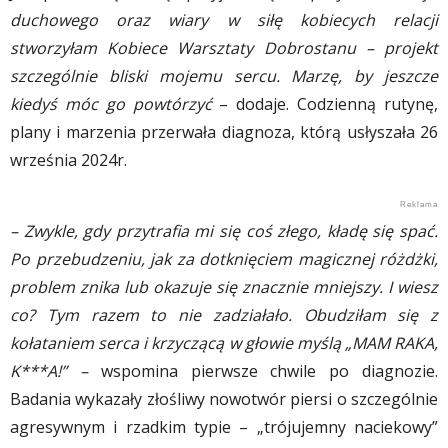
duchowego oraz wiary w siłę kobiecych relacji
stworzyłam Kobiece Warsztaty Dobrostanu – projekt
szczególnie bliski mojemu sercu. Marzę, by jeszcze
kiedyś móc go powtórzyć
– dodaje. Codzienną rutynę,
plany i marzenia przerwała diagnoza, którą usłyszała 26
września 2024r.
– Zwykle, gdy przytrafia mi się coś złego, kładę się spać.
Po przebudzeniu, jak za dotknięciem magicznej różdżki,
problem znika lub okazuje się znacznie mniejszy. I wiesz
co? Tym razem to nie zadziałało. Obudziłam się z
kołataniem serca i krzyczącą w głowie myślą „MAM RAKA,
K***A!” –
wspomina pierwsze chwile po diagnozie.
Badania wykazały złośliwy nowotwór piersi o szczególnie
agresywnym i rzadkim typie – „trójujemny naciekowy”