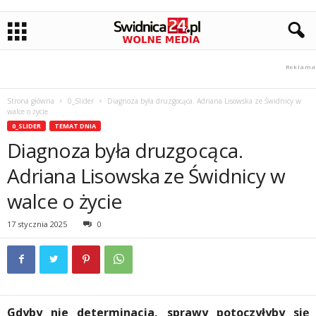
Strona główna
0_Slider
Diagnoza była druzgocąca. Adriana Lisowska ze Świdnicy w
walce o życie
0_SLIDER
TEMAT DNIA
Diagnoza była druzgocąca.
Adriana Lisowska ze Świdnicy w
walce o życie
17 stycznia 2025
0
Gdyby nie determinacja, sprawy potoczyłyby się