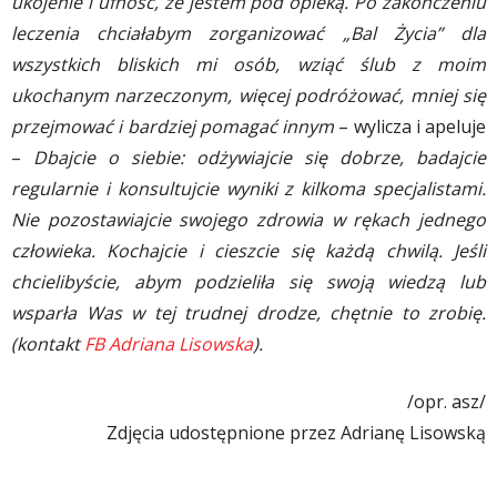
ukojenie i ufność, że jestem pod opieką. Po zakończeniu
leczenia chciałabym zorganizować „Bal Życia” dla
wszystkich bliskich mi osób, wziąć ślub z moim
ukochanym narzeczonym, więcej podróżować, mniej się
przejmować i bardziej pomagać innym
– wylicza i apeluje
–
Dbajcie o siebie: odżywiajcie się dobrze, badajcie
regularnie i konsultujcie wyniki z kilkoma specjalistami.
Nie pozostawiajcie swojego zdrowia w rękach jednego
człowieka. Kochajcie i cieszcie się każdą chwilą. Jeśli
chcielibyście, abym podzieliła się swoją wiedzą lub
wsparła Was w tej trudnej drodze, chętnie to zrobię.
(kontakt
FB Adriana Lisowska
).
/opr. asz/
Zdjęcia udostępnione przez Adrianę Lisowską