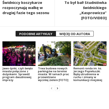
Świdniccy koszykarze
To był bal! Studniówka
rozpoczynają walkę w
świdnickiego
drugiej fazie tego sezonu
„Kasprowicza”
[FOTO/VIDEO]
PODOBNE ARTYKUŁY
WIĘCEJ OD AUTORA
Jawo-żynki, czyli święto
Trwa budowa nowych
Remont ronda im. ks.
miasta połączone z
parkingów na terenie
Jerzego Popiełuszki.
dożynkami. Sprawdź
miasta. W ramach prac
Będą utrudnienia w
program dwudniowej
przewidziano
ruchu i zmiany w
imprezy
wycinkę zieleni [FOTO]
komunikacji miejskiej